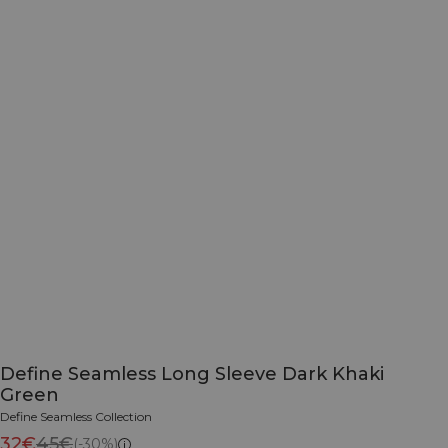
Define Seamless Long Sleeve Dark Khaki
Green
Define Seamless Collection
32€
45€
(-30%)