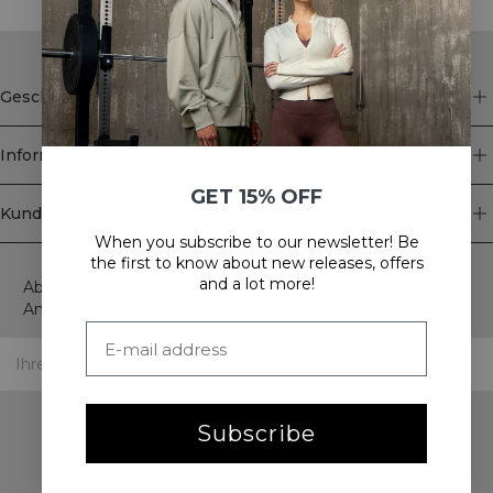
Geschäft
Information
GET 15% OFF
Kundendienst
When you subscribe to our newsletter! Be
Newsletter
the first to know about new releases, offers
and a lot more!
Abonnieren Sie unseren Newsletter! Erhalten Sie exklusive
Angebote, unsere neuesten Nachrichten und vieles mehr.
Subscribe