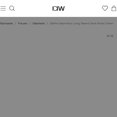
Produkt
Technische Aspekte
Bewertungen
Stil mit
Startseite
/
Frauen
/
Oberteile
/
Define Seamless Long Sleeve Dark Khaki Green
0
/
0