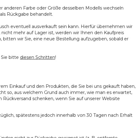
iner anderen Farbe oder Größe desselben Modells wechseln
 als Rückgabe behandelt.
sch eventuell ausverkauft sein kann. Hierfür übernehmen wir
nicht mehr auf Lager ist, werden wir Ihnen den Kaufpreis
 bitten wir Sie, eine neue Bestellung aufzugeben, sobald er
Sie bitte
diesen Schritten
!
 Ihrem Einkauf und den Produkten, die Sie bei uns gekauft haben,
cht so, aus welchem Grund auch immer, wie man es erwartet,
en Rückversand schenken, wenn Sie auf unserer Website
üglich, spätestens jedoch innerhalb von 30 Tagen nach Erhalt
nden nicht zur Rückgabe geeignet ist (z. B. entfernte