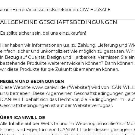
amen
Herren
Accessoires
Kollektionen
ICIW Hub
SALE
ALLGEMEINE GESCHÄFTSBEDINGUNGEN
Es sollte sicher sein, bei uns einzukaufen!
Hier haben wir Informationen u.a. zu Zahlung, Lieferung und Wi
einfach, sicher und unkompliziert wie möglich zu gestalten. Wi
in Bezug auf Qualität, Design und Haltbarkeit. Vermissen Sie e
bestehende Produkte weiterentwickeln können? Dann können S
wir diese Produkte für die Zukunft übernehmen können.
REGELN UND BEDINGUNGEN
Diese Website www.icaniwill.de ("Website") wird von ICANIWIL
uns) betrieben. Diese Allgemeinen Geschäftsbedingungen gelt
ICANIWILL behält sich das Recht vor, die Bedingungen im Laufe
Geschäftsbedingungen ist auf der Website verfügbar.
ÜBER ICANIWILL.DE
Alle Inhalte auf der Website und im Webshop, einschließlich Must
Filmen, sind Eigentum von ICANIWILL oder dessen geistigem E