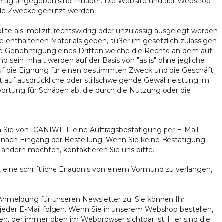
eitig angegeben sind Inhaber. Die Website und der Webshop
elle Zwecke genutzt werden.
te als implizit, rechtswidrig oder unzulässig ausgelegt werden
e enthaltenen Materials geben, außer im gesetzlich zulässigen
che Genehmigung eines Dritten welche die Rechte an dem auf
 sein Inhalt werden auf der Basis von "as is" ohne jegliche
g auf die Eignung für einen bestimmten Zweck und die Geschäft
t auf ausdrückliche oder stillschweigende Gewährleistung im
rtung für Schäden ab, die durch die Nutzung oder die
nn Sie von ICANIWILL eine Auftragsbestätigung per E-Mail
n nach Eingang der Bestellung. Wenn Sie keine Bestätigung
ändern möchten, kontaktieren Sie uns bitte.
 eine schriftliche Erlaubnis von einem Vormund zu verlangen,
meldung für unseren Newsletter zu. Sie können Ihr
eder E-Mail folgen. Wenn Sie in unserem Webshop bestellen,
n, der immer oben im Webbrowser sichtbar ist. Hier sind die