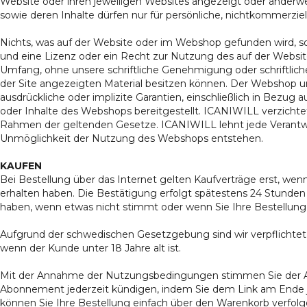
Website oder ihren jeweiligen Websites angezeigt oder anderw
sowie deren Inhalte dürfen nur für persönliche, nichtkommerzi
Nichts, was auf der Website oder im Webshop gefunden wird, soll
und eine Lizenz oder ein Recht zur Nutzung des auf der Websit
Umfang, ohne unsere schriftliche Genehmigung oder schriftli
der Site angezeigten Material besitzen können. Der Webshop und
ausdrückliche oder implizite Garantien, einschließlich in Bezu
oder Inhalte des Webshops bereitgestellt. ICANIWILL verzichte
Rahmen der geltenden Gesetze. ICANIWILL lehnt jede Verantwo
Unmöglichkeit der Nutzung des Webshops entstehen.
KAUFEN
Bei Bestellung über das Internet gelten Kaufverträge erst, we
erhalten haben. Die Bestätigung erfolgt spätestens 24 Stunde
haben, wenn etwas nicht stimmt oder wenn Sie Ihre Bestellung 
Aufgrund der schwedischen Gesetzgebung sind wir verpflichtet,
wenn der Kunde unter 18 Jahre alt ist.
Mit der Annahme der Nutzungsbedingungen stimmen Sie der An
Abonnement jederzeit kündigen, indem Sie dem Link am Ende j
können Sie Ihre Bestellung einfach über den Warenkorb verfolge