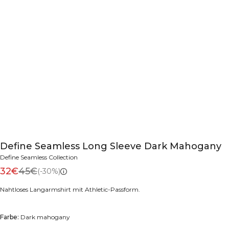
Define Seamless Long Sleeve Dark Mahogany
Define Seamless Collection
32€
45€
(-30%)
Nahtloses Langarmshirt mit Athletic-Passform.
Farbe:
Dark mahogany