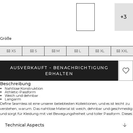
+
3
Größe
XS
S
M
L
XL
XXL
AUSVERKAUFT - BENACHRICHTIGUNG
ERHALTEN
Beschreibung
Nahtlose Konstruktion
Athletic-Passform
Weich und dehnbar
Langarm
Define Seamless ist eine unserer beliebtesten Kollektionen, und es ist leicht zu
verstehen, warum. Das nahtlose Material ist weich, dehnbar und geschmeidig
und sorgt für Kleidung mit viel Bewegungsfreiheit und toller Passform. Dieses
Langarmshirt aus der Define Seamless Kollektion bietet die perfekte
Kombination aus Komfort und Leistung für dein Training. Die nahtlose
Technical Aspects
Konstruktion eliminiert störende Nähte, während die athletische Passform