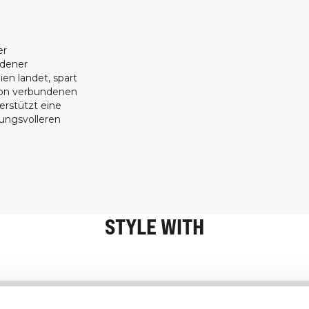
er
ndener
ien landet, spart
ion verbundenen
erstützt eine
tungsvolleren
STYLE WITH
Information
Kundendienst