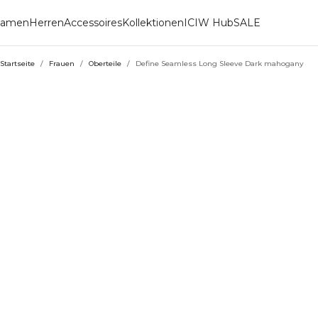
amen
Herren
Accessoires
Kollektionen
ICIW Hub
SALE
Startseite
/
Frauen
/
Oberteile
/
Define Seamless Long Sleeve Dark mahogany