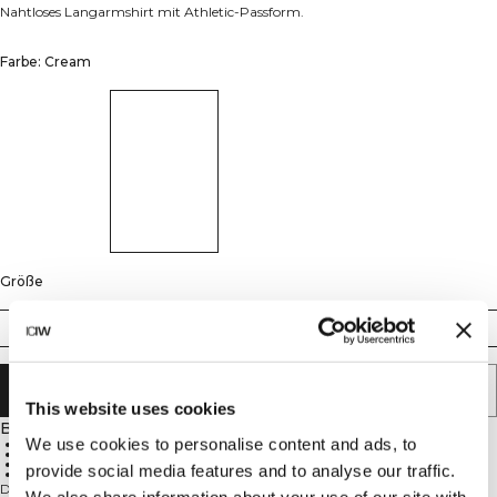
Nahtloses Langarmshirt mit Athletic-Passform.
Farbe: Cream
Größe
XS
S
M
L
XL
XXL
IN DEN WARENKORB LEGEN
This website uses cookies
Beschreibung
We use cookies to personalise content and ads, to
Nahtlose Konstruktion
Athletic-Passform
Weich und dehnbar
provide social media features and to analyse our traffic.
Langarm
Define Seamless ist eine unserer beliebtesten Kollektionen, und es ist leicht zu
We also share information about your use of our site with