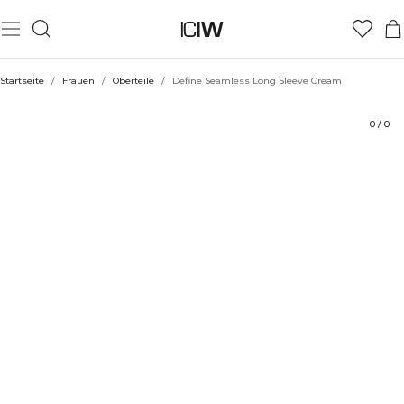
Produkt
Technische Aspekte
Bewertungen
Stil mit
Startseite
/
Frauen
/
Oberteile
/
Define Seamless Long Sleeve Cream
0
/
0