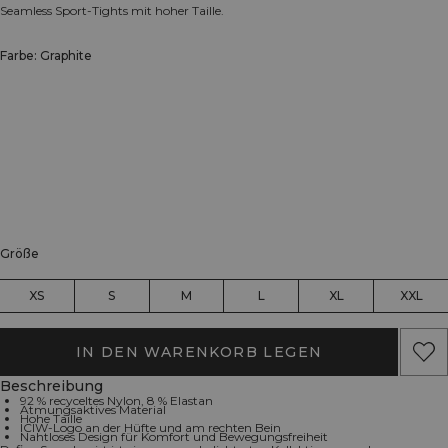
Seamless Sport-Tights mit hoher Taille.
Farbe: Graphite
Größe
XS
S
M
L
XL
XXL
IN DEN WARENKORB LEGEN
Beschreibung
92 % recyceltes Nylon, 8 % Elastan
Atmungsaktives Material
Hohe Taille
ICIW-Logo an der Hüfte und am rechten Bein
Nahtloses Design für Komfort und Bewegungsfreiheit