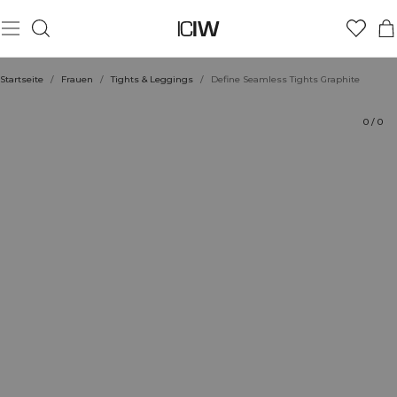
Produkt
Technische Aspekte
Bewertungen
Nachhaltigkeit
Stil mit
Startseite
/
Frauen
/
Tights & Leggings
/
Define Seamless Tights Graphite
0
/
0