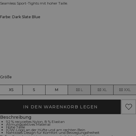
Seamless Sport-Tights mit hoher Taille.
Farbe: Dark Slate Blue
Größe
XS
S
M
L
XL
XXL
IN DEN WARENKORB LEGEN
Beschreibung
92 % recyceltes Nylon, 8 % Elastan
Atmungsaktives Material
Hohe Taille
ICIW-Logo an der Hüfte und am rechten Bein
Nahtloses Design für Komfort und Bewegungsfreiheit