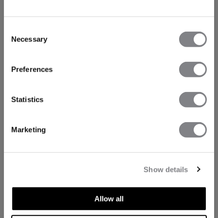
Consent
Necessary
Selection
Preferences
Statistics
Marketing
Show details
TECHNISCHE ASPEKTE
Allow all