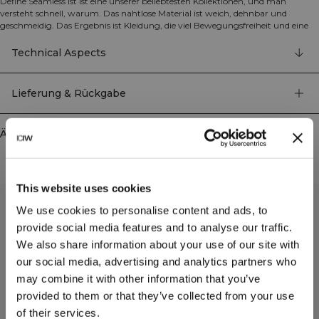
Define Seamless ist ist eine unserer beliebtesten Kollektionen, und man
versteht schnell, warum. Das nahtlose Material ist weich, dehnbar und
geschmeidig. Das Ergebnis ist Kleidung, die viel Bewegungsfreiheit und eine
tolle Passform bietet. Tights, Sport-BHs und Tops in mehreren trendigen
Farben ... Define Seamless ist deine Workout-Kollektion erster Wahl für die
Technical Aspects
meisten Sportarten. Bei diesen Tights sind, wie bei anderer Kleidung dieser
Kollektion, Punktdetails in den Stoff gewebt, die das Design zur Geltung
bringen. Mit ICIW-Logo auf der linken Hüfte und dezentem ICIW-Logo am
Lieferung & Rückgabe
unteren rechten Bein. Atmungsaktiv und mit hoher Taille für perfekte
Passform. 92% recyceltes Nylon, 8% Elastan.
Ähnliche Produkte
This website uses cookies
We use cookies to personalise content and ads, to
provide social media features and to analyse our traffic.
We also share information about your use of our site with
our social media, advertising and analytics partners who
may combine it with other information that you’ve
provided to them or that they’ve collected from your use
of their services.