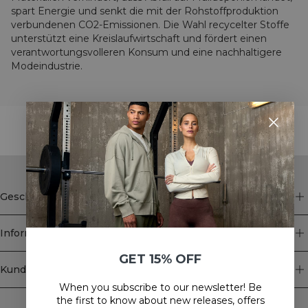
spart Energie und senkt die mit der Rohstoffproduktion
verbundenen CO2-Emissionen. Die Wahl recycelter Stoffe
unterstützt eine Kreislaufwirtschaft und fördert einen
verantwortungsvolleren Konsum und eine nachhaltigere
Modeindustrie.
STYLE WITH
Geschäft
Information
GET 15% OFF
Kundendienst
When you subscribe to our newsletter! Be
Newsletter
the first to know about new releases, offers