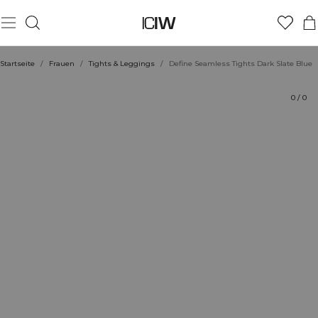
Produkt
Technische Aspekte
Bewertungen
Nachhaltigkeit
Stil mit
Startseite
/
Frauen
/
Tights & Leggings
/
Define Seamless Tights Dark Slate Blue
0
/
0