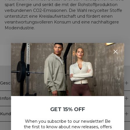
spart Energie und senkt die mit der Rohstoffproduktion
verbundenen CO2-Emissionen. Die Wahl recycelter Stoffe
unterstützt eine Kreislaufwirtschaft und fördert einen
verantwortungsvolleren Konsum und eine nachhaltigere
Modeindustrie.
STYLE WITH
Geschäft
Information
GET 15% OFF
Kundendienst
When you subscribe to our newsletter! Be
Newsletter
the first to know about new releases, offers