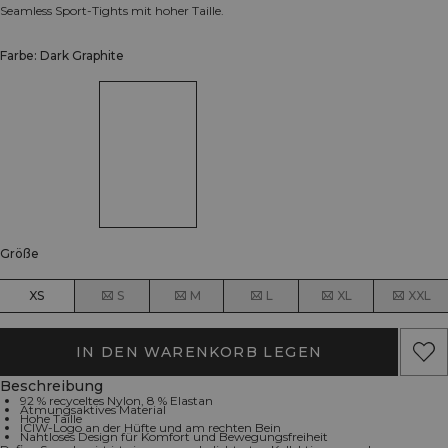
Seamless Sport-Tights mit hoher Taille.
Farbe: Dark Graphite
Größe
XS
S
M
L
XL
XXL
IN DEN WARENKORB LEGEN
Beschreibung
92 % recyceltes Nylon, 8 % Elastan
Atmungsaktives Material
Hohe Taille
ICIW-Logo an der Hüfte und am rechten Bein
Nahtloses Design für Komfort und Bewegungsfreiheit