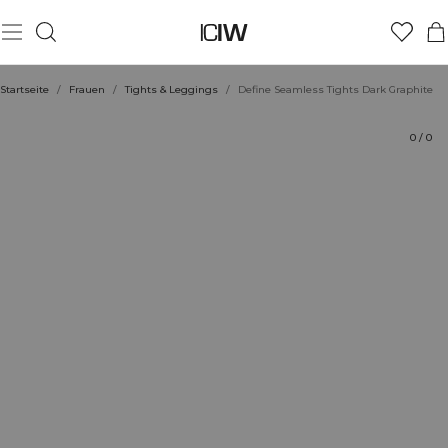
Produkt
Technische Aspekte
Bewertungen
Nachhaltigkeit
Stil mit
Startseite
/
Frauen
/
Tights & Leggings
/
Define Seamless Tights Dark Graphite
0
/
0