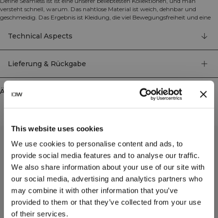
Define Seamless ist ist eine unserer beliebtesten Kollektionen, und man
versteht schnell, warum. Das nahtlose Material ist weich, dehnbar und
geschmeidig. Das Ergebnis ist Kleidung, die viel Bewegungsfreiheit und eine
tolle Passform bietet. Tights, Sport-BHs und Tops in mehreren trendigen
Farben ... Define Seamless ist deine Workout-Kollektion erster Wahl für die
Technical Aspects
meisten Sportarten. Bei diesen Tights sind, wie bei anderer Kleidung dieser
Kollektion, Punktdetails in den Stoff gewebt, die das Design zur Geltung
bringen. Mit ICIW-Logo auf der linken Hüfte und dezentem ICIW-Logo am
Lieferung & Rückgabe
unteren rechten Bein. Atmungsaktiv und mit hoher Taille für perfekte
Passform. 92% recyceltes Nylon, 8% Elastan.
Ähnliche Produkte
This website uses cookies
We use cookies to personalise content and ads, to
provide social media features and to analyse our traffic.
We also share information about your use of our site with
our social media, advertising and analytics partners who
may combine it with other information that you’ve
provided to them or that they’ve collected from your use
of their services.