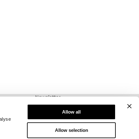
Newsletter
Abonnieren Sie unseren Newsletter! Erhalten
Sie exklusive Angebote, unsere neuesten
Allow all
Nachrichten und vieles mehr.
alyse
Allow selection