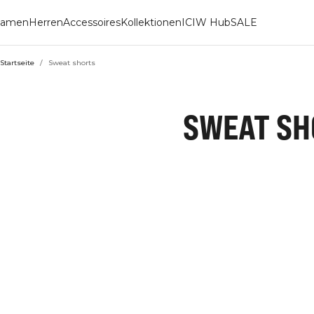
amen
Herren
Accessoires
Kollektionen
ICIW Hub
SALE
Startseite
/
Sweat shorts
SWEAT SH