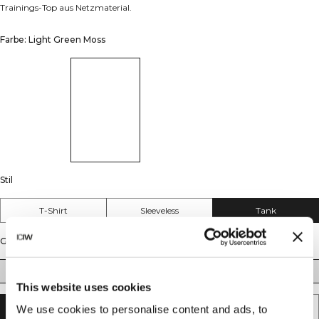
Trainings-Top aus Netzmaterial.
Farbe: Light Green Moss
Stil
T-Shirt
Sleeveless
Tank
Größe
S
M
L
XL
XXL
This website uses cookies
We use cookies to personalise content and ads, to
AUSVERKAUFT - BENACHRICHTIGUNG