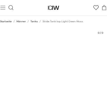
Produkt
Technische Aspekte
Bewertungen
Stil mit
Startseite
/
Männer
/
Tanks
/
Stride Tank top Light Green Moss
0
/
0