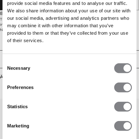
ERHALTEN
provide social media features and to analyse our traffic.
We also share information about your use of our site with
Beschreibung
our social media, advertising and analytics partners who
Trainings-Top aus Netzmaterial. Der Stride Tank ist für das Fitnessstudio und
intensive Workouts gemacht. Es besteht aus einem leichten Waffel-
may combine it with other information that you’ve
Netzmaterial, das dich kühl hält. Etwas länger im Rücken, kleine seitliche
provided to them or that they’ve collected from your use
Schlitze und keine Ärmel bieten dir volle Bewegungsfreiheit. Ein
of their services.
Gummistreifen auf der Rückseite verhindert, dass du auf der Trainingsbank
Technical Aspects
rutschst. 90% Recyceltes Polyester, 10% Elastan.
Lieferung & Rückgabe
Consent
Necessary
Selection
Ähnliche Produkte
Preferences
Statistics
Marketing