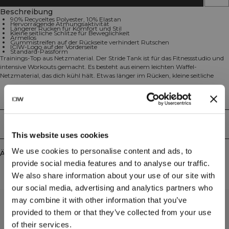
Beschreibung
90% Recyceltes Polyester, 10% Elastan
Hervorragende Atmungsaktivität
Längerer Rücken für Komfort und Stil
Kleine seitliche Schlitze für Beweglichkeit
Ärmellos
Gummistreifen auf der Rückseite verhindert Rutschen
ICIW-Logo auf der Vorderseite
Standard-Passform
Trainings-Top aus Netzmaterial. Der Stride Tank ist für das Fitnessstudio und
intensive Workouts gemacht. Es besteht aus einem leichten Waffel-
Netzmaterial, das dich kühl hält. Etwas länger im Rücken, kleine seitliche
Schlitze und keine Ärmel bieten dir volle Bewegungsfreiheit. Ein
Gummistreifen auf der Rückseite verhindert, dass du auf der Trainingsbank
Technical Aspects
rutschst. 90% Recyceltes Polyester, 10% Elastan.
Lieferung & Rückgabe
This website uses cookies
We use cookies to personalise content and ads, to
Ähnliche Produkte
provide social media features and to analyse our traffic.
We also share information about your use of our site with
our social media, advertising and analytics partners who
may combine it with other information that you’ve
provided to them or that they’ve collected from your use
of their services.