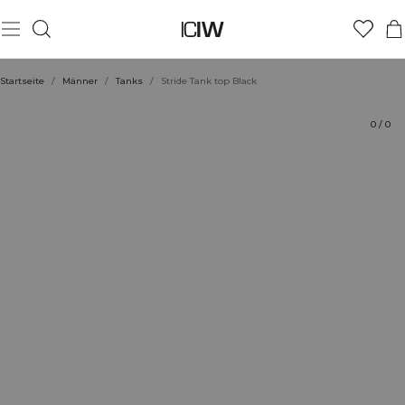
Produkt
Technische Aspekte
Bewertungen
Nachhaltigkeit
Stil mit
Startseite
/
Männer
/
Tanks
/
Stride Tank top Black
0
/
0