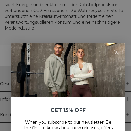
spart Energie und senkt die mit der Rohstoffproduktion
verbundenen CO2-Emissionen. Die Wahl recycelter Stoffe
unterstützt eine Kreislaufwirtschaft und fördert einen
verantwortungsvolleren Konsum und eine nachhaltigere
Modeindustrie.
STYLE WITH
Geschäft
Information
GET 15% OFF
Kundendienst
When you subscribe to our newsletter! Be
Newsletter
the first to know about new releases, offers