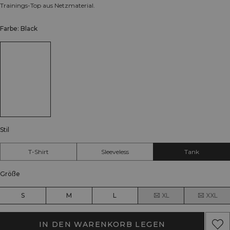
Trainings-Top aus Netzmaterial.
Farbe: Black
Stil
T-Shirt
Sleeveless
Tank
Größe
S
M
L
XL
XXL
IN DEN WARENKORB LEGEN