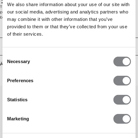
Standard-Passform, fällt klein aus: Wähle eine Nummer größer
We also share information about your use of our site with
Trainingsshirt aus leichtem Meshstoff. Ultimate Training T-Shirt ist das
our social media, advertising and analytics partners who
perfekte T-Shirt für ein schweißtreibendes Workout im Fitnessstudio. Es
besteht aus leichtem und glattem Meshmaterial und ist ausgezeichnet
may combine it with other information that you’ve
atmungsaktiv, damit du beim Training frisch und trocken bleibst. Das T-Shirt
provided to them or that they’ve collected from your use
hat hinten eine Passe und die Seitennähte sind formschön nach vorne verlegt.
Technical Aspects
Meshstoff für gute Belüftung. Reflektierendes ICIW-Logo vorne. Standard-Fit.
of their services.
Fällt klein aus: Wähle am besten eine Nummer größer. 100% Polyester.
Lieferung & Rückgabe
Consent
Necessary
Selection
Ähnliche Produkte
Preferences
Statistics
Marketing