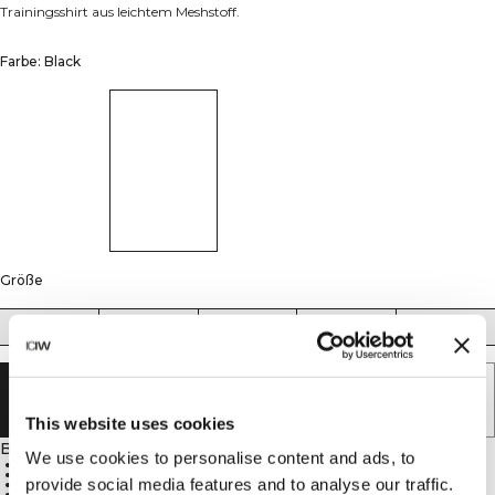
Trainingsshirt aus leichtem Meshstoff.
Farbe: Black
Größe
S
M
L
XL
XXL
AUSVERKAUFT - BENACHRICHTIGUNG
ERHALTEN
This website uses cookies
Beschreibung
We use cookies to personalise content and ads, to
Leichtes Meshmaterial
Ausgezeichnet atmungsaktiv
provide social media features and to analyse our traffic.
100 % Polyester
Reflektierendes ICIW-Logo vorne