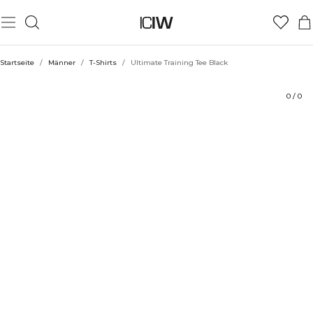
Produkt
Technische Aspekte
Bewertungen
Stil mit
Startseite
/
Männer
/
T-Shirts
/
Ultimate Training Tee Black
0
/
0