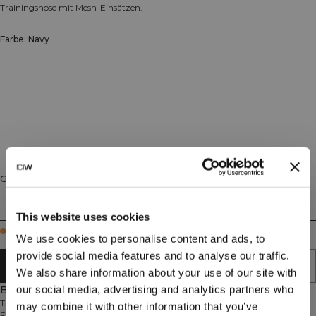
Trainingshose mit Mesh-Einsätzen.
Farbe: Navy
Größe
S
M
L
XL
XXL
This website uses cookies
Few in stock
We use cookies to personalise content and ads, to
provide social media features and to analyse our traffic.
IN DEN WARENKORB LEGEN
We also share information about your use of our site with
our social media, advertising and analytics partners who
Beschreibung
Trainingshose mit Mesh-Einsätzen. Die Stride Workout Pants sind für das
may combine it with other information that you’ve
Fitnessstudio und anspruchsvolle Workouts konzipiert. Der glatte und