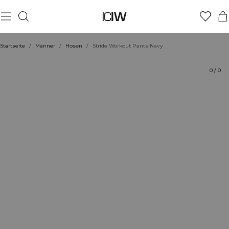
Produkt
Technische Aspekte
Bewertungen
Stil mit
Startseite
/
Männer
/
Hosen
/
Stride Workout Pants Navy
0
/
0