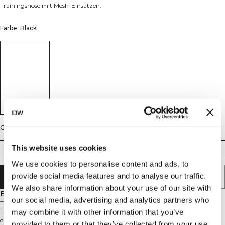
Trainingshose mit Mesh-Einsätzen.
Farbe: Black
Größe
This website uses cookies
S
M
L
XL
XXL
We use cookies to personalise content and ads, to
provide social media features and to analyse our traffic.
IN DEN WARENKORB LEGEN
We also share information about your use of our site with
Beschreibung
our social media, advertising and analytics partners who
Trainingshose mit Mesh-Einsätzen. Die Stride Workout Pants sind für das
may combine it with other information that you’ve
Fitnessstudio und anspruchsvolle Workouts konzipiert. Der glatte und
dehnbare Stoff ermöglicht dir, dich leicht und ohne Ablenkungen zu
provided to them or that they’ve collected from your use