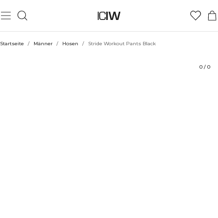
Produkt
Technische Aspekte
Bewertungen
Stil mit
Startseite
/
Männer
/
Hosen
/
Stride Workout Pants Black
0
/
0