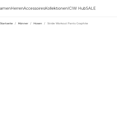
amen
Herren
Accessoires
Kollektionen
ICIW Hub
SALE
Startseite
/
Männer
/
Hosen
/
Stride Workout Pants Graphite