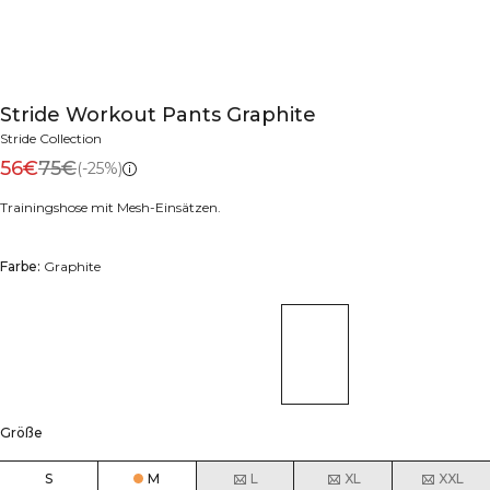
Stride Workout Pants Graphite
Stride Collection
56€
75€
(-25%)
Trainingshose mit Mesh-Einsätzen.
Farbe:
Graphite
Größe
S
M
L
XL
XXL