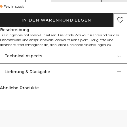
Few in stock
IN DEN WARENKORB LEGEN
Beschreibung
Trainingshose mit Mesh-Einsätzen. Die Stride Workout Pants sind für das
Fitnessstudio und anspruchsvolle Workouts konzipiert. Der glatte und
dehnbare Stoff ermöglicht dir, dich leicht und ohne Ablenkungen zu
bewegen. Mesh-Einsätze in der Kniekehle halten dich kühl. Verjüngte
Passform mit Elastik am Knöchelrücken. Mesh an der Kniekehle für gute
Technical Aspects
Belüftung. ICIW-Logo auf der Vorderseite. Volle Länge. 80% Polyester, 20%
Elastan
Lieferung & Rückgabe
Ähnliche Produkte