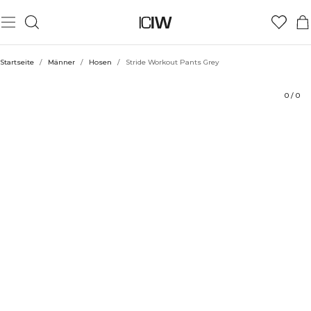
Produkt
Technische Aspekte
Bewertungen
Stil mit
Startseite
/
Männer
/
Hosen
/
Stride Workout Pants Grey
0
/
0