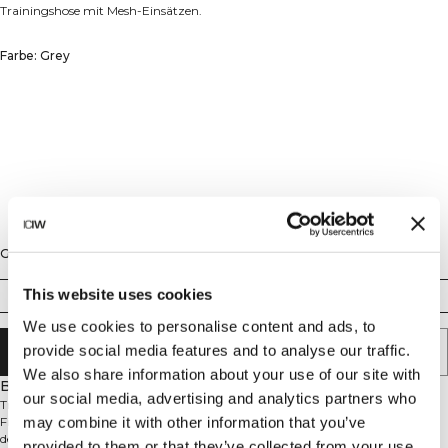
Trainingshose mit Mesh-Einsätzen.
Farbe: Grey
Größe
This website uses cookies
S
M
L
XL
XXL
We use cookies to personalise content and ads, to
provide social media features and to analyse our traffic.
IN DEN WARENKORB LEGEN
We also share information about your use of our site with
Beschreibung
our social media, advertising and analytics partners who
Trainingshose mit Mesh-Einsätzen. Die Stride Workout Pants sind für das
may combine it with other information that you’ve
Fitnessstudio und anspruchsvolle Workouts konzipiert. Der glatte und
dehnbare Stoff ermöglicht dir, dich leicht und ohne Ablenkungen zu
provided to them or that they’ve collected from your use