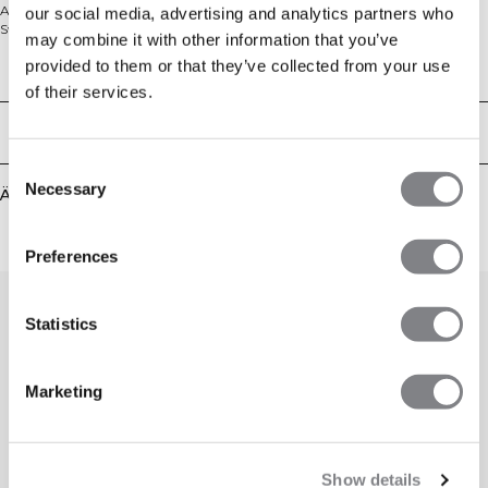
Arbeit oder zum Entspannen zu Hause. Sie bieten den klassischen
our social media, advertising and analytics partners who
Sweathosen-Look mit normaler Passform und bestehen aus einer weichen,
may combine it with other information that you’ve
angerauten Mischung aus 60% Baumwolle und 40% Polyester. Mit
provided to them or that they’ve collected from your use
praktischen Seitentaschen und einem verstellbaren Kordelzug in der Taille
Technical Aspects
sorgen sie für einfachen, ganztägigen Komfort. Die Hose verfügt über eine
of their services.
normale Passform, Kordelzug in der Taille und Seitentaschen für maximalen
Komfort im Alltag.
Lieferung & Rückgabe
Consent
Necessary
Selection
Ähnliche Produkte
Preferences
Statistics
Marketing
Show details