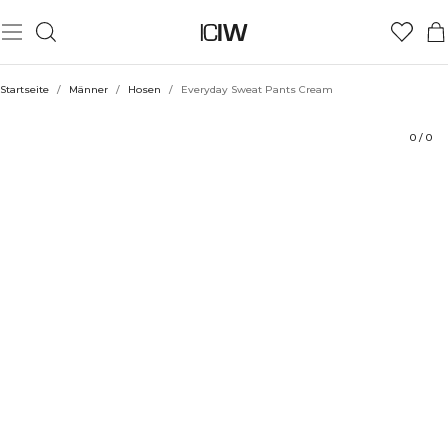
Produkt
Technische Aspekte
Bewertungen
Stil mit
Startseite
/
Männer
/
Hosen
/
Everyday Sweat Pants Cream
0
/
0