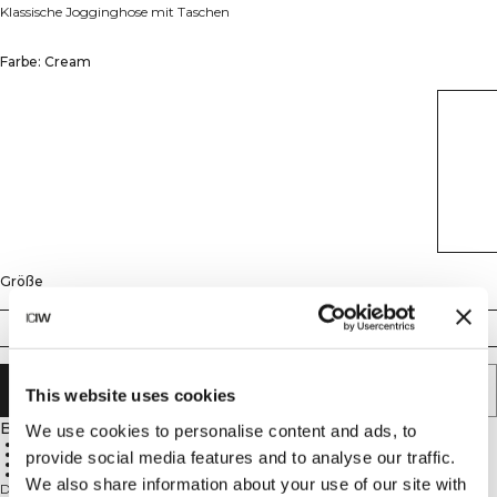
Klassische Jogginghose mit Taschen
Farbe: Cream
Größe
S
M
L
XL
XXL
IN DEN WARENKORB LEGEN
This website uses cookies
Beschreibung
We use cookies to personalise content and ads, to
Kordelzug-Taille
Taschen
provide social media features and to analyse our traffic.
Standard Passform
Alltäglicher Komfort
We also share information about your use of our site with
Die Everyday Sweat Pants sind perfekt für das Training im Fitnessstudio, die