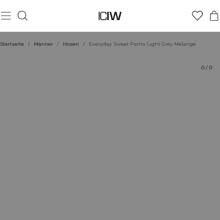
Produkt
Technische Aspekte
Bewertungen
Stil mit
Startseite
/
Männer
/
Hosen
/
Everyday Sweat Pants Light Grey Melange
0
/
0