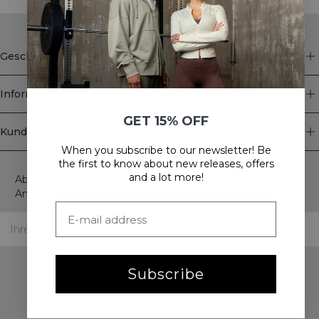
Geschäft
Information
GET 15% OFF
Kundendienst
When you subscribe to our newsletter! Be
Newsletter
the first to know about new releases, offers
and a lot more!
Abonnieren Sie unseren Newsletter! Erhalten Sie exklusive
Angebote, unsere neuesten Nachrichten und vieles mehr.
Subscribe