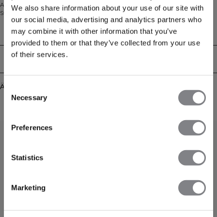
Arbeit oder zum Entspannen zu Hause. Sie bieten den klassischen
We also share information about your use of our site with
Sweathosen-Look mit normaler Passform und bestehen aus einer weichen,
our social media, advertising and analytics partners who
angerauten Mischung aus 60% Baumwolle und 40% Polyester. Mit
praktischen Seitentaschen und einem verstellbaren Kordelzug in der Taille
may combine it with other information that you’ve
Technical Aspects
sorgen sie für einfachen, ganztägigen Komfort. Die Hose verfügt über eine
provided to them or that they’ve collected from your use
normale Passform, Kordelzug in der Taille und Seitentaschen für maximalen
of their services.
Komfort im Alltag.
Lieferung & Rückgabe
Ähnliche Produkte
Consent
Necessary
Selection
Preferences
Statistics
Marketing