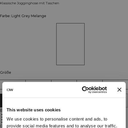
Klassische Jogginghose mit Taschen
Farbe: Light Grey Melange
Größe
S
M
L
XL
XXL
IN DEN WARENKORB LEGEN
This website uses cookies
Beschreibung
Kordelzug-Taille
Taschen
We use cookies to personalise content and ads, to
Standard Passform
Alltäglicher Komfort
provide social media features and to analyse our traffic.
Die Everyday Sweat Pants sind perfekt für das Training im Fitnessstudio, die