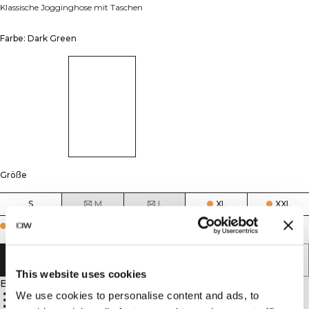
Klassische Jogginghose mit Taschen
Farbe: Dark Green
Größe
S
M
L
XL
XXL
Few in stock
IN DEN WARENKORB LEGEN
This website uses cookies
Beschreibung
Kordelzug-Taille
We use cookies to personalise content and ads, to
Taschen
Standard Passform