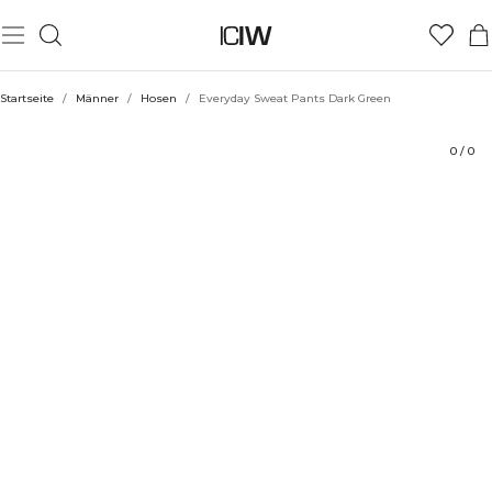
Produkt
Technische Aspekte
Bewertungen
Stil mit
Startseite
/
Männer
/
Hosen
/
Everyday Sweat Pants Dark Green
0
/
0