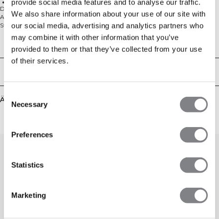
provide social media features and to analyse our traffic.
Alltäglicher Komfort
Die Everyday Sweat Pants sind perfekt für das Training im Fitnessstudio, die
We also share information about your use of our site with
Arbeit oder zum Entspannen zu Hause. Sie bieten den klassischen
our social media, advertising and analytics partners who
Sweathosen-Look mit normaler Passform und bestehen aus einer weichen,
angerauten Mischung aus 60% Baumwolle und 40% Polyester. Mit
may combine it with other information that you’ve
praktischen Seitentaschen und einem verstellbaren Kordelzug in der Taille
Technical Aspects
provided to them or that they’ve collected from your use
sorgen sie für einfachen, ganztägigen Komfort. Die Hose verfügt über eine
normale Passform, Kordelzug in der Taille und Seitentaschen für maximalen
of their services.
Komfort im Alltag.
Lieferung & Rückgabe
Consent
Ähnliche Produkte
Necessary
Selection
Preferences
Statistics
Marketing