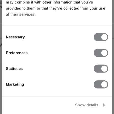
may combine it with other information that you’ve
Strings sind weich und bequem, damit sie beim Training nicht stören. Durch
den gerippten Bund mit ICIW-Logo rutschen sie nicht. Erhältlich in
provided to them or that they’ve collected from your use
verschiedenen Farben ganz nach Wunsch. Im 2er-Pack String-Modell aus
of their services.
Recyclingmaterial. 92% Nylon, 8% Elastan
Technical Aspects
Lieferung & Rückgabe
Consent
Necessary
Selection
Ähnliche Produkte
Preferences
Statistics
Marketing
Show details