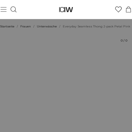
Produkt
Technische Aspekte
Bewertungen
Stil mit
Startseite
/
Frauen
/
Unterwäsche
/
Everyday Seamless Thong 2-pack Petal Pink
0
/
0