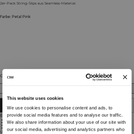
2er-Pack String-Slips aus Seamless-Material.
Farbe: Petal Pink
Größe
XS
S
M
L
XL
XXL
This website uses cookies
IN DEN WARENKORB LEGEN
We use cookies to personalise content and ads, to
provide social media features and to analyse our traffic.
Beschreibung
Nahtlose Strings
We also share information about your use of our site with
Gerippter Bund
Recycelte Materialien
2er-Pack
our social media, advertising and analytics partners who
Unterschätze nicht, was gute Unterwäsche ausmacht. Diese nahtlosen