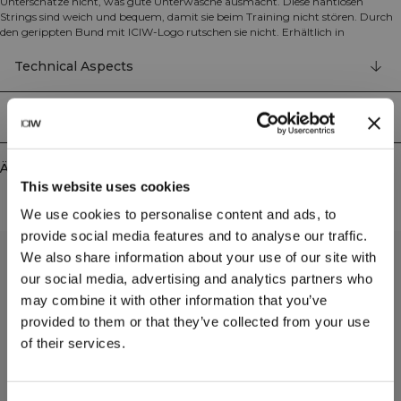
Unterschätze nicht, was gute Unterwäsche ausmacht. Diese nahtlosen
Strings sind weich und bequem, damit sie beim Training nicht stören. Durch
den gerippten Bund mit ICIW-Logo rutschen sie nicht. Erhältlich in
verschiedenen Farben ganz nach Wunsch. Im 2er-Pack String-Modell aus
Recyclingmaterial. 92% Nylon, 8% Elastan
Technical Aspects
Lieferung & Rückgabe
Ähnliche Produkte
This website uses cookies
We use cookies to personalise content and ads, to
provide social media features and to analyse our traffic.
We also share information about your use of our site with
our social media, advertising and analytics partners who
may combine it with other information that you’ve
provided to them or that they’ve collected from your use
of their services.