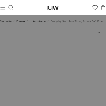
Produkt
Technische Aspekte
Bewertungen
Nachhaltigkeit
Stil mit
Startseite
/
Frauen
/
Unterwäsche
/
Everyday Seamless Thong 2-pack Soft Blue
0
/
0