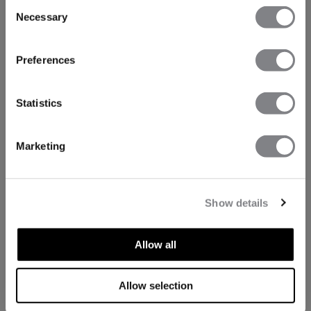
Consent
Necessary
Selection
Preferences
Statistics
Marketing
Show details
Allow all
TECHNISCHE ASPEKTE
Allow selection