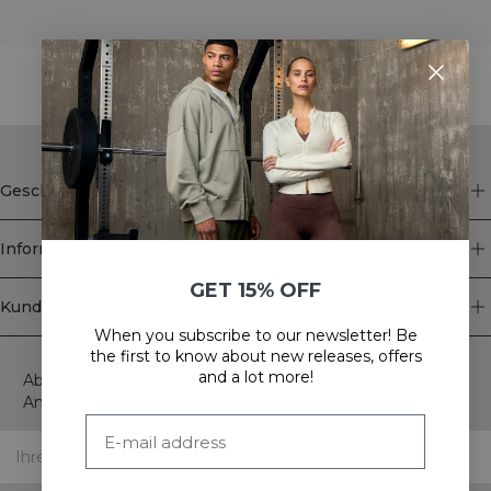
STYLE WITH
Geschäft
Information
GET 15% OFF
Kundendienst
When you subscribe to our newsletter! Be
Newsletter
the first to know about new releases, offers
and a lot more!
Abonnieren Sie unseren Newsletter! Erhalten Sie exklusive
Angebote, unsere neuesten Nachrichten und vieles mehr.