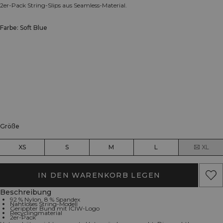
2er-Pack String-Slips aus Seamless-Material.
Farbe: Soft Blue
Größe
XS
S
M
L
XL
IN DEN WARENKORB LEGEN
Beschreibung
92 % Nylon, 8 % Spandex
Nahtloses String-Modell
Gerippter Bund mit ICIW-Logo
Recyclingmaterial
2er-Pack