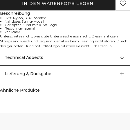
IN DEN WARENKORB LEGEN
Beschreibung
92 % Nylon, 8 % Spandex
Nahtloses String-Modell
Gerippter Bund mit ICIW-Logo
Recyclingmaterial
2er-Pack
Unterschätze nicht, was gute Unterwäsche ausmacht. Diese nahtlosen
Strings sind weich und bequem, damit sie beim Training nicht stören. Durch
den gerippten Bund mit ICIW-Logo rutschen sie nicht. Erhältlich in
verschiedenen Farben ganz nach Wunsch. Im 2er-Pack String-Modell aus
Recyclingmaterial. 92% Nylon, 8% Elastan
Technical Aspects
Lieferung & Rückgabe
Ähnliche Produkte