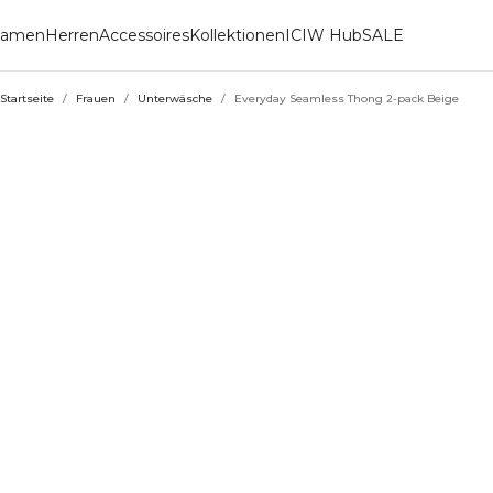
amen
Herren
Accessoires
Kollektionen
ICIW Hub
SALE
Startseite
/
Frauen
/
Unterwäsche
/
Everyday Seamless Thong 2-pack Beige