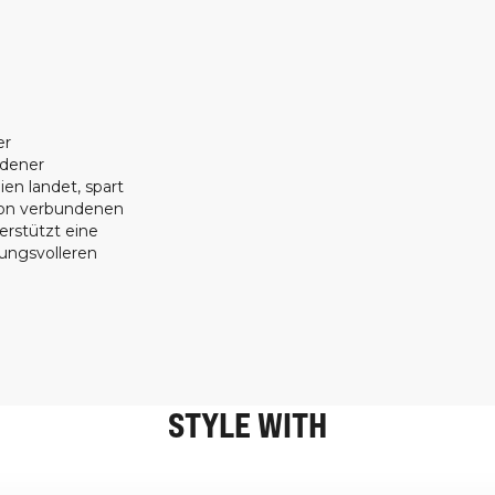
er
ndener
ien landet, spart
ion verbundenen
erstützt eine
tungsvolleren
STYLE WITH