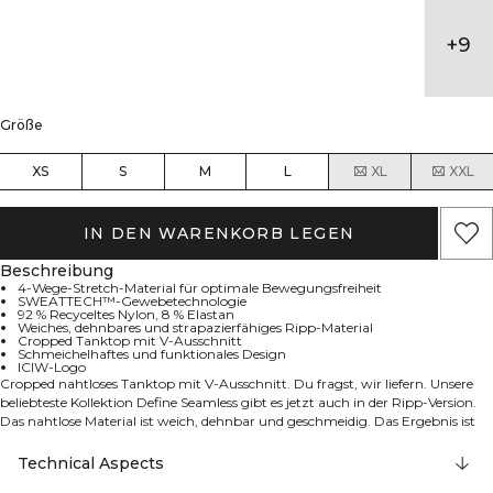
+
9
Größe
XS
S
M
L
XL
XXL
IN DEN WARENKORB LEGEN
Beschreibung
4-Wege-Stretch-Material für optimale Bewegungsfreiheit
SWEATTECH™-Gewebetechnologie
92 % Recyceltes Nylon, 8 % Elastan
Weiches, dehnbares und strapazierfähiges Ripp-Material
Cropped Tanktop mit V-Ausschnitt
Schmeichelhaftes und funktionales Design
ICIW-Logo
Cropped nahtloses Tanktop mit V-Ausschnitt. Du fragst, wir liefern. Unsere
beliebteste Kollektion Define Seamless gibt es jetzt auch in der Ripp-Version.
Das nahtlose Material ist weich, dehnbar und geschmeidig. Das Ergebnis ist
Kleidung mit viel Bewegungsfreiheit und toller Passform. Tights, Sport-BHs
und Tank-Tops in verschiedenen trendigen Farben machen die Define-
Technical Aspects
Seamless-Linie zur Trainingsbekleidung für viele verschiedene Workouts. 92%