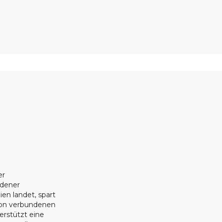
er
ndener
ien landet, spart
ion verbundenen
erstützt eine