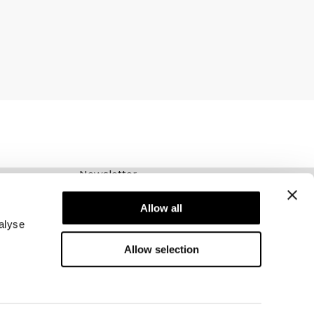
Newsletter
Abonnieren Sie unseren Newsletter! Erhalten
Sie exklusive Angebote, unsere neuesten
Allow all
Nachrichten und vieles mehr.
alyse
Allow selection