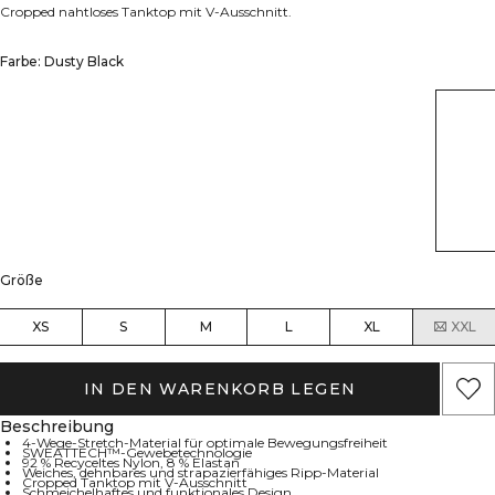
Cropped nahtloses Tanktop mit V-Ausschnitt.
Farbe: Dusty Black
Größe
XS
S
M
L
XL
XXL
IN DEN WARENKORB LEGEN
Beschreibung
4-Wege-Stretch-Material für optimale Bewegungsfreiheit
SWEATTECH™-Gewebetechnologie
92 % Recyceltes Nylon, 8 % Elastan
Weiches, dehnbares und strapazierfähiges Ripp-Material
Cropped Tanktop mit V-Ausschnitt
Schmeichelhaftes und funktionales Design