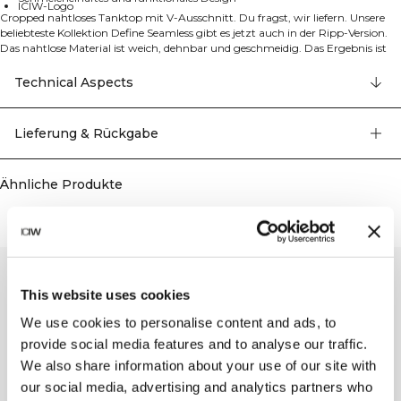
ICIW-Logo
Cropped nahtloses Tanktop mit V-Ausschnitt. Du fragst, wir liefern. Unsere
beliebteste Kollektion Define Seamless gibt es jetzt auch in der Ripp-Version.
Das nahtlose Material ist weich, dehnbar und geschmeidig. Das Ergebnis ist
Kleidung mit viel Bewegungsfreiheit und toller Passform. Tights, Sport-BHs
und Tank-Tops in verschiedenen trendigen Farben machen die Define-
Technical Aspects
Seamless-Linie zur Trainingsbekleidung für viele verschiedene Workouts. 92%
Recyceltes Nylon, 8% Elastan.
Lieferung & Rückgabe
Ähnliche Produkte
This website uses cookies
We use cookies to personalise content and ads, to
provide social media features and to analyse our traffic.
We also share information about your use of our site with
our social media, advertising and analytics partners who