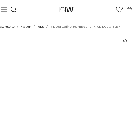
Produkt
Technische Aspekte
Bewertungen
Nachhaltigkeit
Stil mit
Startseite
/
Frauen
/
Tops
/
Ribbed Define Seamless Tank Top Dusty Black
0
/
0