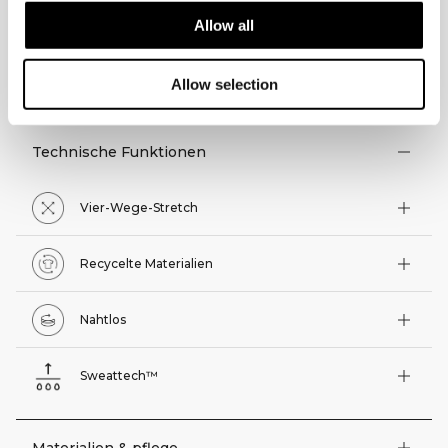
Allow all
TECHNISCHE ASPEKTE
Allow selection
Technische Funktionen
Vier-Wege-Stretch
Recycelte Materialien
Nahtlos
Sweattech™
Materialien & pflege