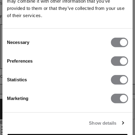
may combine it with other information that you’ve
Sport-Tights mit Logo-Band und Schlüsseltasche. Hohe Taille.
provided to them or that they’ve collected from your use
of their services.
Farbe: Graphite
Consent
Necessary
Selection
Preferences
Größe
Statistics
XS
S
M
L
XL
Marketing
AUSVERKAUFT - BENACHRICHTIGUNG
ERHALTEN
Beschreibung
Show details
77 % Polyamid, 23 % Elastan
Funktionsmaterial
Verstellbare Taille mit Gummiband
ULTIMATE-Logo auf der Rückseite