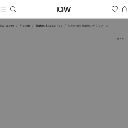
Produkt
Bewertungen
Stil mit
Startseite
/
Frauen
/
Tights & Leggings
/
Ultimate Tights W Graphite
0
/
0