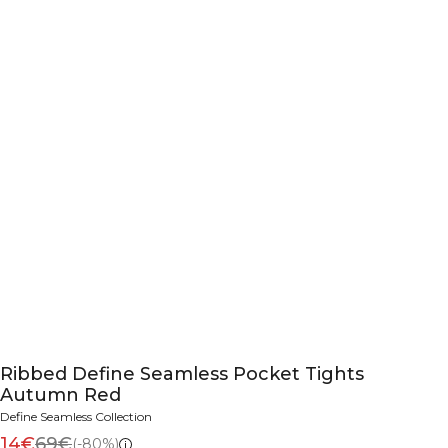
Ribbed Define Seamless Pocket Tights
Autumn Red
Define Seamless Collection
14€
69€
(-80%)