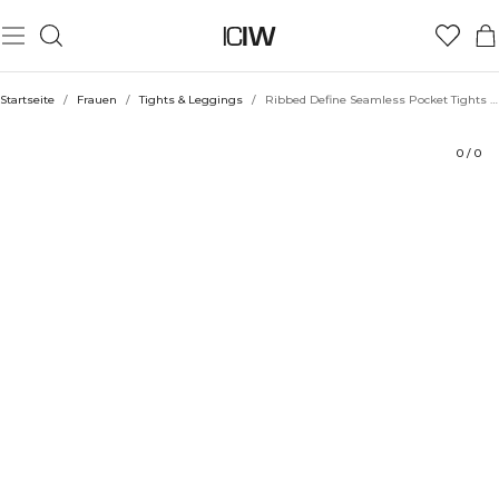
Produkt
Technische Aspekte
Bewertungen
Nachhaltigkeit
Stil mit
Startseite
/
Frauen
/
Tights & Leggings
/
Ribbed Define Seamless Pocket Tights Autumn Red
0
/
0