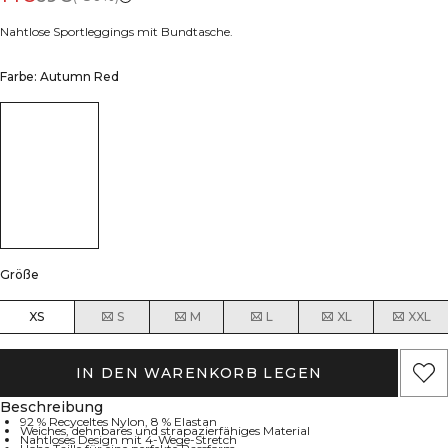
Nahtlose Sportleggings mit Bundtasche.
Farbe: Autumn Red
Größe
XS
S
M
L
XL
XXL
IN DEN WARENKORB LEGEN
Beschreibung
92 % Recyceltes Nylon, 8 % Elastan
Weiches, dehnbares und strapazierfähiges Material
Nahtloses Design mit 4-Wege-Stretch