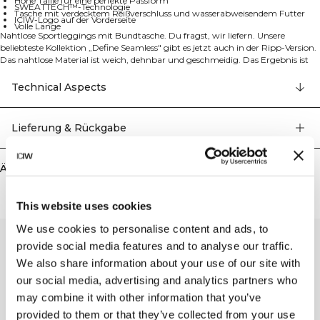
Hohe Taille für eine perfekte Passform
SWEATTECH™-Technologie
Tasche mit verdecktem Reißverschluss und wasserabweisendem Futter
ICIW-Logo auf der Vorderseite
Volle Länge
Nahtlose Sportleggings mit Bundtasche. Du fragst, wir liefern. Unsere
beliebteste Kollektion „Define Seamless" gibt es jetzt auch in der Ripp-Version.
Das nahtlose Material ist weich, dehnbar und geschmeidig. Das Ergebnis ist
Kleidung mit viel Bewegungsfreiheit und toller Passform. Tights, Sport-BHs
und Tank-Tops in verschiedenen trendigen Farben machen die Define-
Technical Aspects
Seamless-Linie zur Trainingsbekleidung für viele verschiedene Workouts. Das
4-Wege-Stretch-Material in neuester Seamless-Technologie sorgt für mehr
Bewegungsfreiheit beim Training. Diese dehnbaren und strapazierfähigen
Lieferung & Rückgabe
Leggings haben ein ICIW-Logo auf der Vorderseite und nutzen
SWEATTECH™ Technologie. Die hohe Taille bietet eine perfekte Passform mit
vollem Längendesign. Am Bund befindet sich hinten eine Tasche mit
Ähnliche Produkte
verdecktem Reißverschluss und wasserabweisendem Futter. 92% Recyceltes
Nylon, 8% Elastan.
This website uses cookies
We use cookies to personalise content and ads, to
provide social media features and to analyse our traffic.
We also share information about your use of our site with
our social media, advertising and analytics partners who
may combine it with other information that you’ve
provided to them or that they’ve collected from your use