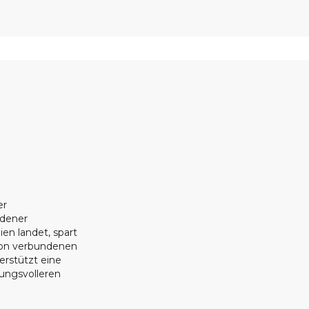
er
ndener
ien landet, spart
ion verbundenen
erstützt eine
tungsvolleren