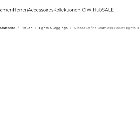
amen
Herren
Accessoires
Kollektionen
ICIW Hub
SALE
Startseite
/
Frauen
/
Tights & Leggings
/
Ribbed Define Seamless Pocket Tights B