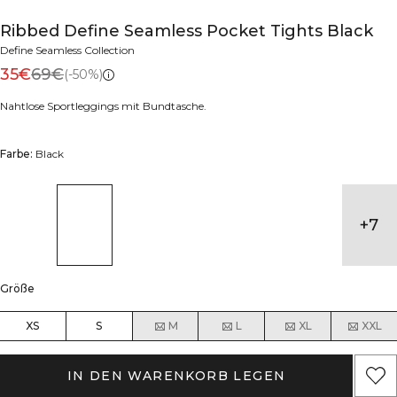
Ribbed Define Seamless Pocket Tights Black
Define Seamless Collection
35€
69€
(-50%)
Nahtlose Sportleggings mit Bundtasche.
Farbe:
Black
+
7
Größe
XS
S
M
L
XL
XXL
IN DEN WARENKORB LEGEN