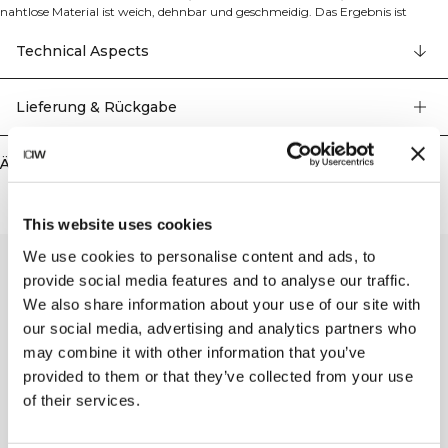
nahtlose Material ist weich, dehnbar und geschmeidig. Das Ergebnis ist
Kleidung, die viel Bewegungsfreiheit und eine tolle Passform bietet. Tights,
Sport-BHs und Tops in mehreren trendigen Farben machen Define Seamless
Technical Aspects
zur ersten Wahl für die verschiedensten Arten des Trainings. Die Define
Seamless V-shape Tights haben, wie andere passende Kleidungsstücke der
Kollektion, Details im Stoff, die das Design aufwerten, wie ein ICIW-Logo
Lieferung & Rückgabe
hinten und ein dezentes ICIW-Logo am rechten Bein. Hoher Bund mit V-
Form für perfekte Passform. 92% recyceltes Nylon, 8% Elastan.
Ähnliche Produkte
This website uses cookies
We use cookies to personalise content and ads, to
provide social media features and to analyse our traffic.
We also share information about your use of our site with
our social media, advertising and analytics partners who
may combine it with other information that you’ve
provided to them or that they’ve collected from your use
of their services.