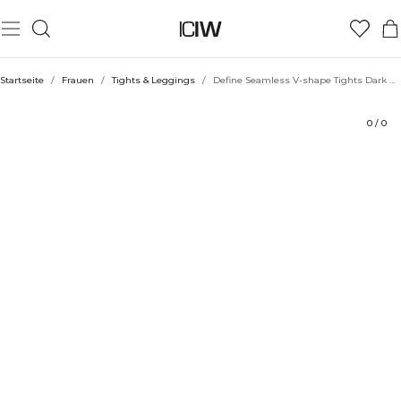
Produkt
Technische Aspekte
Bewertungen
Nachhaltigkeit
Stil mit
Startseite
/
Frauen
/
Tights & Leggings
/
Define Seamless V-shape Tights Dark Mahogany
0
/
0