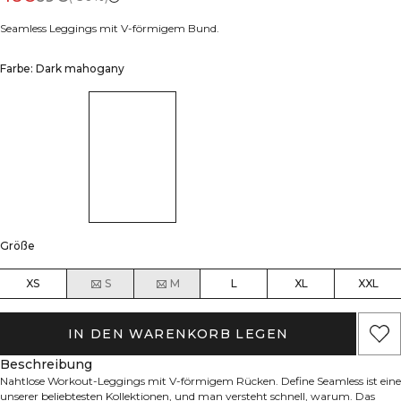
Seamless Leggings mit V-förmigem Bund.
Farbe: Dark mahogany
Größe
XS
S
M
L
XL
XXL
IN DEN WARENKORB LEGEN
Beschreibung
Nahtlose Workout-Leggings mit V-förmigem Rücken. Define Seamless ist eine
unserer beliebtesten Kollektionen, und man versteht schnell, warum. Das