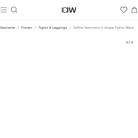
Produkt
Bewertungen
Stil mit
Startseite
/
Frauen
/
Tights & Leggings
/
Define Seamless V-shape Tights Black
0
/
0