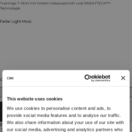
Trainings-T-Shirt mit hohem Halsausschnitt und SWEATTECH™-
Technologie.
Farbe: Light Moss
Größe
XS
S
M
L
XL
XXL
This website uses cookies
We use cookies to personalise content and ads, to
AUSVERKAUFT - BENACHRICHTIGUNG
ERHALTEN
provide social media features and to analyse our traffic.
We also share information about your use of our site with
Beschreibung
Hoher Halsausschnitt
our social media, advertising and analytics partners who
Normale Passform