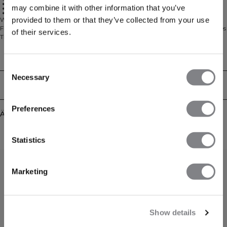
ICIW-Logo
may combine it with other information that you’ve
SWEATTECH™-Technologie
88 % Nylon, 12 % Spandex
provided to them or that they’ve collected from your use
Wir lieben ein klassisches Trainings-T-Shirt! Wähle zwischen verschiedenen
Farben, wir haben sowohl neutrale Farben als auch leuchtende Farben. Dieses
of their services.
Trainings-T-Shirt ist ein Muss für deine Trainingsgarderobe. Mit einem
höheren Halsausschnitt und unserer SWEATTECH™-Technologie bleibst du
beim Training bequem und trocken. 88% Nylon, 12% Elastan
Technical Aspects
Consent
Necessary
Selection
Lieferung & Rückgabe
Preferences
Ähnliche Produkte
Statistics
Marketing
Show details