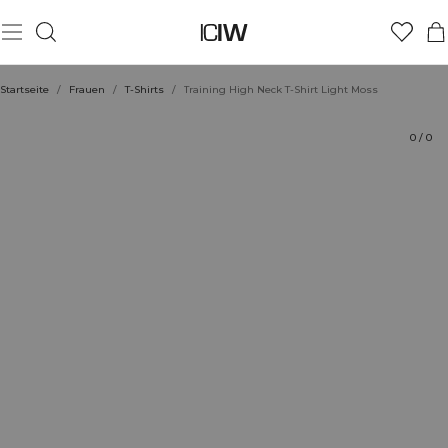
Produkt
Technische Aspekte
Bewertungen
Stil mit
Startseite
/
Frauen
/
T-Shirts
/
Training High Neck T-Shirt Light Moss
0
/
0