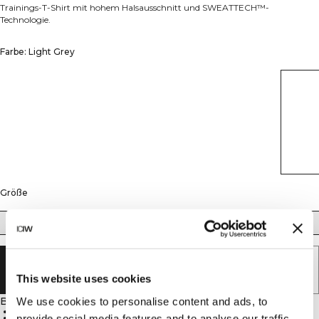
Trainings-T-Shirt mit hohem Halsausschnitt und SWEATTECH™-
Technologie.
Farbe: Light Grey
Größe
XS
S
M
L
XL
XXL
AUSVERKAUFT - BENACHRICHTIGUNG
ERHALTEN
This website uses cookies
Beschreibung
We use cookies to personalise content and ads, to
Hoher Halsausschnitt
provide social media features and to analyse our traffic.
Normale Passform