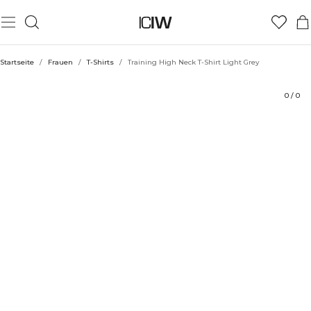
Produkt
Technische Aspekte
Bewertungen
Stil mit
Startseite
/
Frauen
/
T-Shirts
/
Training High Neck T-Shirt Light Grey
0
/
0