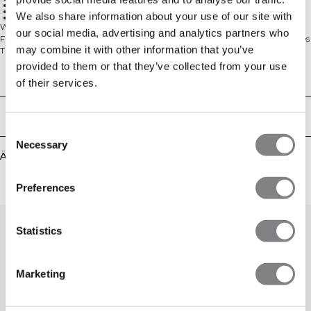
ICIW-Logo
SWEATTECH™-Technologie
We also share information about your use of our site with
88 % Nylon, 12 % Spandex
Wir lieben ein klassisches Trainings-T-Shirt! Wähle zwischen verschiedenen
our social media, advertising and analytics partners who
Farben, wir haben sowohl neutrale Farben als auch leuchtende Farben. Dieses
may combine it with other information that you’ve
Trainings-T-Shirt ist ein Muss für deine Trainingsgarderobe. Mit einem
höheren Halsausschnitt und unserer SWEATTECH™-Technologie bleibst du
provided to them or that they’ve collected from your use
beim Training bequem und trocken. 88% Nylon, 12% Elastan
Technical Aspects
of their services.
Lieferung & Rückgabe
Consent
Necessary
Selection
Ähnliche Produkte
Preferences
Statistics
Marketing