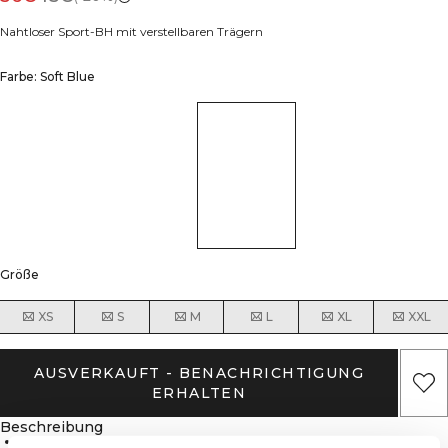
Nahtloser Sport-BH mit verstellbaren Trägern
Farbe: Soft Blue
Größe
XS
S
M
L
XL
XXL
AUSVERKAUFT - BENACHRICHTIGUNG
ERHALTEN
Beschreibung
88% Polyamid, 12% Lycra