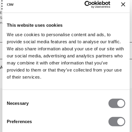
Verstellbare Träger
Vier-Wege-Stretch
Herausnehmbare Cups
Leichte Unterstützung
Erleben Sie Komfort und Flexibilität mit dem Ignite Seamless Verstellbaren
Sport-BH—entwickelt für leichte Unterstützung mit einer strukturierten,
nahtlosen Passform. Dieser vielseitige Sport-BH verfügt über verstellbare
This website uses cookies
Träger, die sowohl traditionell als auch als Kreuz am Rücken getragen werden
können, für individuell anpassbare Unterstützung und Style. Perfekt für
Technical Aspects
We use cookies to personalise content and ads, to
mittlere Cup-Größen, kommt er mit herausnehmbaren Cups für anpassbare
provide social media features and to analyse our traffic.
Bedeckung. Die nahtlose Konstruktion und das Vier-Wege-Stretch-Material
gewährleisten uneingeschränkte Bewegungsfreiheit, während die
We also share information about your use of our site with
Lieferung & Rückgabe
atmungsaktive Mischung Sie bei jeder Aktivität kühl hält. 88% Polyamid, 12%
our social media, advertising and analytics partners who
Lycra.
may combine it with other information that you’ve
Ähnliche Produkte
provided to them or that they’ve collected from your use
of their services.
Consent
Necessary
Selection
Preferences