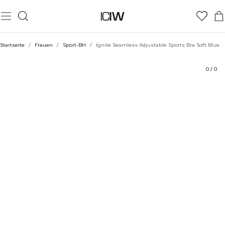
Produkt
Technische Aspekte
Bewertungen
Stil mit
Startseite
/
Frauen
/
Sport-BH
/
Ignite Seamless Adjustable Sports Bra Soft Blue
0
/
0