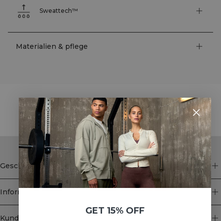
Sweattech™
Materialien & pflege
STYLE WITH
Geschäft
Information
GET 15% OFF
Kundendienst