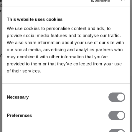
Erleben Sie Komfort und Flexibilität mit dem Ignite Seamless Verstellbaren
Sport-BH—entwickelt für leichte Unterstützung mit einer strukturierten,
nahtlosen Passform. Dieser vielseitige Sport-BH verfügt über verstellbare
Träger, die sowohl traditionell als auch als Kreuz am Rücken getragen werden
This website uses cookies
können, für individuell anpassbare Unterstützung und Style. Perfekt für
Technical Aspects
mittlere Cup-Größen, kommt er mit herausnehmbaren Cups für anpassbare
We use cookies to personalise content and ads, to
Bedeckung. Die nahtlose Konstruktion und das Vier-Wege-Stretch-Material
provide social media features and to analyse our traffic.
gewährleisten uneingeschränkte Bewegungsfreiheit, während die
Lieferung & Rückgabe
atmungsaktive Mischung Sie bei jeder Aktivität kühl hält. 88% Polyamid, 12%
We also share information about your use of our site with
Lycra.
our social media, advertising and analytics partners who
Ähnliche Produkte
may combine it with other information that you’ve
provided to them or that they’ve collected from your use
of their services.
Consent
Necessary
Selection
Preferences