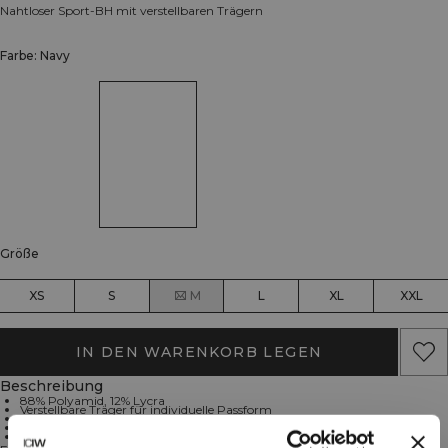
Nahtloser Sport-BH mit verstellbaren Trägern
Farbe: Navy
Größe
XS
S
M
L
XL
XXL
IN DEN WARENKORB LEGEN
Beschreibung
88% Polyamid, 12% Lycra
Verstellbare Träger für individuelle Passform
4-Wege-Stretch für optimale Bewegungsfreiheit
Herausnehmbare Cups
Leichte Unterstützung