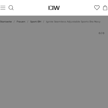
Produkt
Technische Aspekte
Bewertungen
Stil mit
Startseite
/
Frauen
/
Sport-BH
/
Ignite Seamless Adjustable Sports Bra Navy
0
/
0