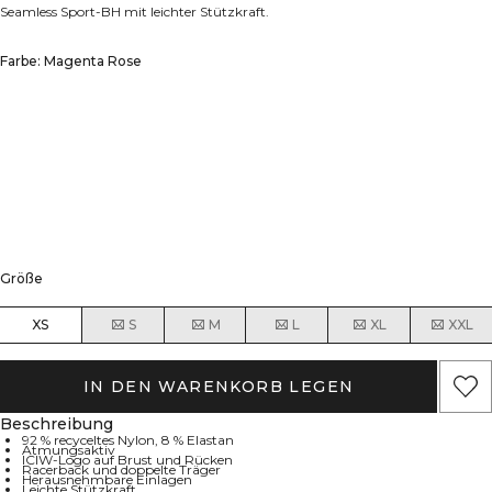
Seamless Sport-BH mit leichter Stützkraft.
Farbe: Magenta Rose
Größe
XS
S
M
L
XL
XXL
IN DEN WARENKORB LEGEN
Beschreibung
92 % recyceltes Nylon, 8 % Elastan
Atmungsaktiv
ICIW-Logo auf Brust und Rücken
Racerback und doppelte Träger
Herausnehmbare Einlagen
Leichte Stützkraft