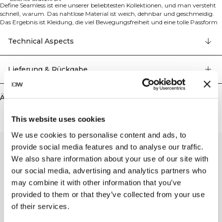
Define Seamless ist eine unserer beliebtesten Kollektionen, und man versteht
schnell, warum. Das nahtlose Material ist weich, dehnbar und geschmeidig.
Das Ergebnis ist Kleidung, die viel Bewegungsfreiheit und eine tolle Passform
bietet. Tights, Sport-BHs und Tops in mehreren trendigen Farben machen
Define Seamless zur ersten Wahl für verschiedene Trainingsarten. Dank des
Technical Aspects
breiten Gummizugs unter der Brust und des Stretchmaterials verrutscht der
Define Seamless Sport-BH nicht und bietet eine gute Passform. Hübsche
Stoffdetails mit ICIW-Logo auf Brust- und Rückenpartie. Racerback und
Lieferung & Rückgabe
doppelte Träger sorgen für einen stylischen Look und ein angenehmes Design.
Gute Atmungsaktivität, ICIW-Logo auf Brust und Rücken, herausnehmbare
Einlagen und leichte Stützkraft. 92% recyceltes Nylon, 8% Elastan
Ähnliche Produkte
This website uses cookies
We use cookies to personalise content and ads, to
provide social media features and to analyse our traffic.
We also share information about your use of our site with
our social media, advertising and analytics partners who
may combine it with other information that you’ve
provided to them or that they’ve collected from your use
of their services.