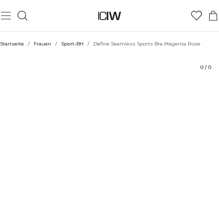
Produkt
Technische Aspekte
Bewertungen
Nachhaltigkeit
Stil mit
Startseite
/
Frauen
/
Sport-BH
/
Define Seamless Sports Bra Magenta Rose
0
/
0