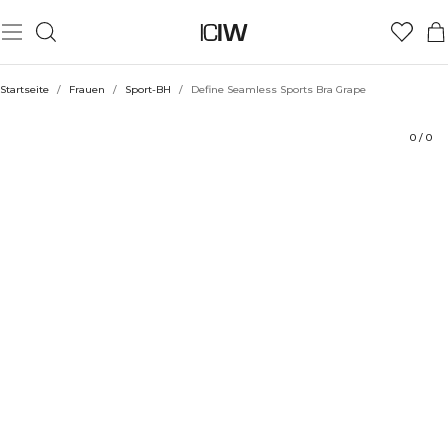
Produkt
Bewertungen
Nachhaltigkeit
Stil mit
Startseite
/
Frauen
/
Sport-BH
/
Define Seamless Sports Bra Grape
0
/
0