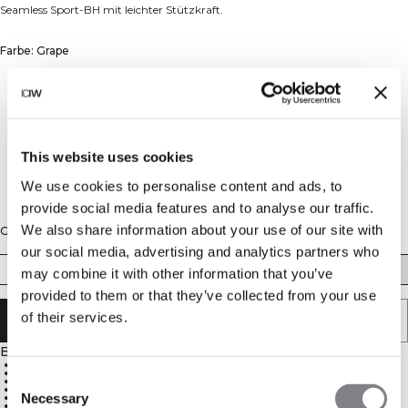
Seamless Sport-BH mit leichter Stützkraft.
Farbe: Grape
This website uses cookies
We use cookies to personalise content and ads, to
provide social media features and to analyse our traffic.
We also share information about your use of our site with
Größe
our social media, advertising and analytics partners who
XS
S
M
L
XL
XXL
may combine it with other information that you’ve
provided to them or that they’ve collected from your use
of their services.
IN DEN WARENKORB LEGEN
Beschreibung
92 % recyceltes Nylon, 8 % Elastan
Atmungsaktiv
Consent
ICIW-Logo auf Brust und Rücken
Racerback und doppelte Träger
Necessary
Herausnehmbare Einlagen
Selection
Leichte Stützkraft