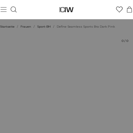
Produkt
Technische Aspekte
Bewertungen
Nachhaltigkeit
Stil mit
Startseite
/
Frauen
/
Sport-BH
/
Define Seamless Sports Bra Dark Pink
0
/
0