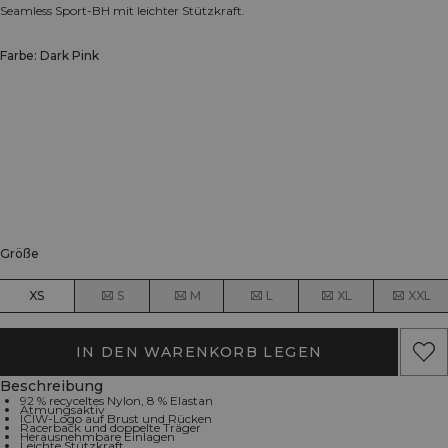
Seamless Sport-BH mit leichter Stützkraft.
Farbe: Dark Pink
Größe
XS
S
M
L
XL
XXL
IN DEN WARENKORB LEGEN
Beschreibung
92 % recyceltes Nylon, 8 % Elastan
Atmungsaktiv
ICIW-Logo auf Brust und Rücken
Racerback und doppelte Träger
Herausnehmbare Einlagen
Leichte Stützkraft