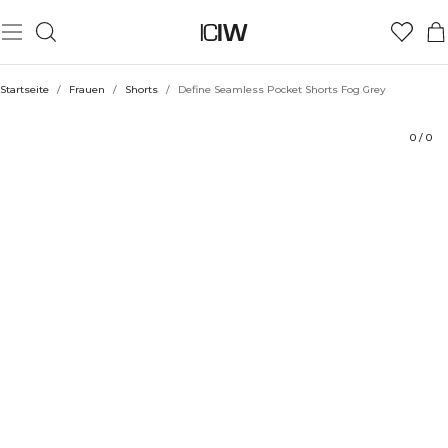
Produkt
Technische Aspekte
Bewertungen
Nachhaltigkeit
Stil mit
Startseite
/
Frauen
/
Shorts
/
Define Seamless Pocket Shorts Fog Grey
0
/
0