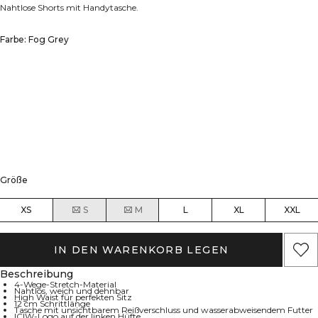
Nahtlose Shorts mit Handytasche.
Farbe: Fog Grey
Größe
XS
S
M
L
XL
XXL
IN DEN WARENKORB LEGEN
Beschreibung
4-Wege-Stretch-Material
Nahtlos, weich und dehnbar
High Waist für perfekten Sitz
12 cm Schrittlänge
Tasche mit unsichtbarem Reißverschluss und wasserabweisendem Futter
ICIW-Logo auf der linken Hüfte