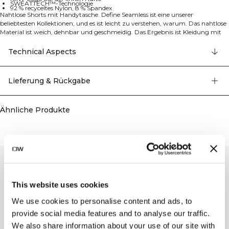
SWEATTECH™-Technologie
92 % recyceltes Nylon, 8 % Spandex
Nahtlose Shorts mit Handytasche. Define Seamless ist eine unserer
beliebtesten Kollektionen, und es ist leicht zu verstehen, warum. Das nahtlose
Material ist weich, dehnbar und geschmeidig. Das Ergebnis ist Kleidung mit
viel Bewegungsfreiheit und toller Passform. Tights, Sport-BHs und Tops in
mehreren trendigen Farben machen Define Seamless zur Workout-Kollektion
Technical Aspects
erster Wahl für viele verschiedene Trainingsarten. Material in 4-Wege-Stretch
der neuesten Nahtlos-Technologie für erhöhte Bewegungsfreiheit beim
Workout. Dehnbares und langlebiges Material mit ICIW-Logo auf der linken
Lieferung & Rückgabe
Hüfte. SWEATTECH™ Technologie mit High Waist für den perfekten Sitz und
12 cm Schrittlänge. Tasche mit verdecktem Reißverschluss und
wasserabweisendem Futter hinten am Bund. 92% recyceltes Nylon, 8%
Ähnliche Produkte
Elastan.
This website uses cookies
We use cookies to personalise content and ads, to
provide social media features and to analyse our traffic.
We also share information about your use of our site with