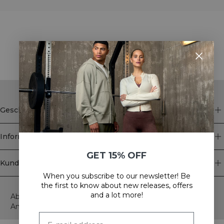
STYLE WITH
Geschäft
Information
GET 15% OFF
Kundendienst
When you subscribe to our newsletter! Be
Newsletter
the first to know about new releases, offers
and a lot more!
Abonnieren Sie unseren Newsletter! Erhalten Sie exklusive
Angebote, unsere neuesten Nachrichten und vieles mehr.