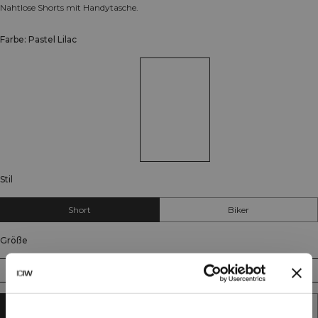
Nahtlose Shorts mit Handytasche.
Farbe: Pastel Lilac
Stil
Short
Biker
Größe
XS
S
M
L
XL
XXL
IN DEN WARENKORB LEGEN