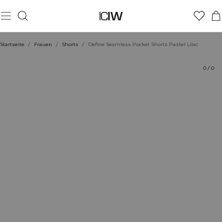
Produkt
Technische Aspekte
Bewertungen
Stil mit
Startseite
/
Frauen
/
Shorts
/
Define Seamless Pocket Shorts Pastel Lilac
0
/
0