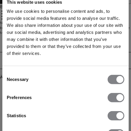
This website uses cookies
Beschreibung
We use cookies to personalise content and ads, to
Nahtlose Verarbeitung
Vier-Wege-Stretch
Hohe Taille
provide social media features and to analyse our traffic.
Reißverschlusstasche hinten
Nahtlose Shorts mit Handytasche. Define Seamless ist eine unserer
We also share information about your use of our site with
beliebtesten Kollektionen, und es ist leicht zu verstehen, warum. Das nahtlose
our social media, advertising and analytics partners who
Material ist weich, dehnbar und geschmeidig. Das Ergebnis ist Kleidung mit
viel Bewegungsfreiheit und toller Passform. Tights, Sport-BHs und Tops in
may combine it with other information that you’ve
mehreren trendigen Farben machen Define Seamless zur Workout-Kollektion
Technical Aspects
provided to them or that they’ve collected from your use
erster Wahl für viele verschiedene Trainingsarten. Material in 4-Wege-Stretch
der neuesten Nahtlos-Technologie für erhöhte Bewegungsfreiheit beim
of their services.
Workout. Dehnbares und langlebiges Material mit ICIW-Logo auf der linken
Lieferung & Rückgabe
Hüfte. SWEATTECH™ Technologie mit High Waist für den perfekten Sitz und
12 cm Schrittlänge. Tasche mit verdecktem Reißverschluss und
wasserabweisendem Futter hinten am Bund. 92% recyceltes Nylon, 8%
Consent
Ähnliche Produkte
Elastan.
Necessary
Selection
Preferences
Statistics