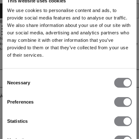
This website uses cookies
We use cookies to personalise content and ads, to
IN DEN WARENKORB LEGEN
provide social media features and to analyse our traffic.
Beschreibung
We also share information about your use of our site with
Nahtlose Verarbeitung
Hohe Taille
Handytasche
our social media, advertising and analytics partners who
Vier-Wege-Stretch
Nahtlose Fahrrad-Shorts mit Handytasche. Define Seamless ist eine unserer
may combine it with other information that you’ve
beliebtesten Kollektionen, und es ist leicht zu verstehen, warum. Das nahtlose
provided to them or that they’ve collected from your use
Material ist weich, dehnbar und geschmeidig. Das Ergebnis ist Kleidung mit
viel Bewegungsfreiheit und toller Passform. Tights, Sport-BHs und Tops in
of their services.
mehreren trendigen Farben machen Define Seamless zur Workout-Kollektion
Technical Aspects
erster Wahl für viele verschiedene Trainingsarten. Material in 4-Wege-Stretch
der neuesten Nahtlos-Technologie für erhöhte Bewegungsfreiheit beim
Workout. Dehnbares und langlebiges Material. ICIW-Logo auf der linken
Consent
Lieferung & Rückgabe
Hüfte. SWEATTECH™. High Waist für den perfekten Sitz. 20 cm Schrittlänge.
Necessary
Selection
Handytasche am rechten Oberschenkel. 92% recyceltes Nylon, 8% Elastan.
Ähnliche Produkte
Preferences
Statistics