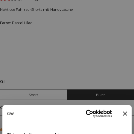
Nahtlose Fahrrad-Shorts mit Handytasche.
Farbe: Pastel Lilac
Stil
Short
Biker
Größe
XS
S
M
L
XL
XXL
Few in stock