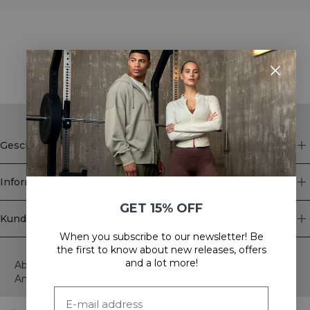
STYLE WITH
Geschäft
Information
GET 15% OFF
Kundendienst
When you subscribe to our newsletter! Be
Newsletter
the first to know about new releases, offers
and a lot more!
Abonnieren Sie unseren Newsletter! Erhalten Sie exklusive
Angebote, unsere neuesten Nachrichten und vieles mehr.