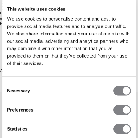
Nahtloses Design
SWEATTECH™
4-Wege-Stretch
This website uses cookies
Halber Reißverschluss
Entworfen mit hohem Kragen und Reißverschluss vorne bietet dieses
enganliegende, nahtlose Oberteil ein schlankes, figurbetonendes Gefühl.
We use cookies to personalise content and ads, to
Hergestellt aus einer Mischung aus 92% Polyamid und 8% Lycra, verfügt es
provide social media features and to analyse our traffic.
über einen Vierwege-Stretch und SWEATTECH™-Technologie, die dich
We also share information about your use of our site with
trocken und komfortabel hält. Perfekt zum Schichten oder zum alleinigen
Technical Aspects
Tragen während des Trainings, beim Aufwärmen oder im Alltag.
our social media, advertising and analytics partners who
may combine it with other information that you’ve
Lieferung & Rückgabe
provided to them or that they’ve collected from your use
of their services.
Ähnliche Produkte
Consent
Necessary
Selection
Preferences
Statistics