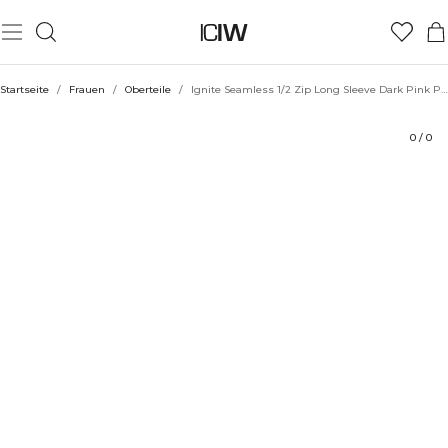
Produkt
Technische Aspekte
Bewertungen
Stil mit
Startseite
/
Frauen
/
Oberteile
/
Ignite Seamless 1/2 Zip Long Sleeve Dark Pink Peach
0
/
0