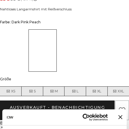
Nahtloses Langarmshirt mit Reißverschluss
Farbe: Dark Pink Peach
Größe
XS
S
M
L
XL
XXL
AUSVERKAUFT - BENACHRICHTIGUNG
ERHALTEN
Beschreibung
92% Polyamid, 8% Lycra