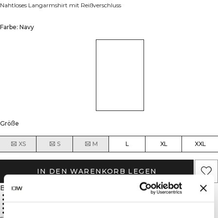
Nahtloses Langarmshirt mit Reißverschluss
Farbe: Navy
Größe
XS
S
M
L
XL
XXL
IN DEN WARENKORB LEGEN
Beschreibung
92% Polyamid, 8% Lycra
Nahtloses Design
SWEATTECH™
4-Wege-Stretch
Halber Reißverschluss