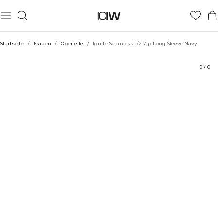
Produkt
Technische Aspekte
Bewertungen
Stil mit
Startseite
/
Frauen
/
Oberteile
/
Ignite Seamless 1/2 Zip Long Sleeve Navy
0
/
0