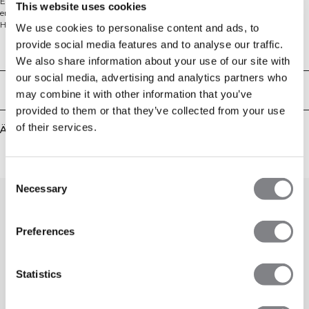
Entworfen mit hohem Kragen und Reißverschluss vorne bietet dieses
This website uses cookies
enganliegende, nahtlose Oberteil ein schlankes, figurbetonendes Gefühl.
Hergestellt aus einer Mischung aus 92% Polyamid und 8% Lycra, verfügt es
We use cookies to personalise content and ads, to
über einen Vierwege-Stretch und SWEATTECH™-Technologie, die dich
provide social media features and to analyse our traffic.
trocken und komfortabel hält. Perfekt zum Schichten oder zum alleinigen
Technical Aspects
Tragen während des Trainings, beim Aufwärmen oder im Alltag.
We also share information about your use of our site with
our social media, advertising and analytics partners who
Lieferung & Rückgabe
may combine it with other information that you’ve
provided to them or that they’ve collected from your use
of their services.
Ähnliche Produkte
Consent
Necessary
Selection
Preferences
Statistics