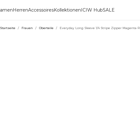
amen
Herren
Accessoires
Kollektionen
ICIW Hub
SALE
Startseite
/
Frauen
/
Oberteile
/
Everyday Long Sleeve 1/4 Stripe Zipper Magenta 