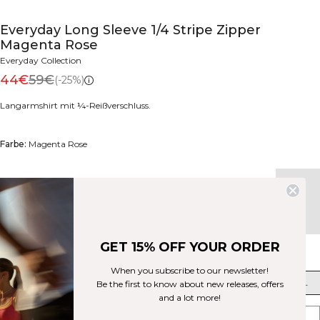
Everyday Long Sleeve 1/4 Stripe Zipper
Magenta Rose
Everyday Collection
44€
59€
(-25%)
Langarmshirt mit ¼-Reißverschluss.
Farbe:
Magenta Rose
+
6
GET 15% OFF YOUR ORDER
Größe
When you subscribe to our newsletter!
XS
S
M
L
XL
XXL
Be the first to know about new releases, offers
and a lot more!