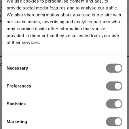
We use cookies to personalise content and ads, to
Halber Reißverschluss an der Vorderseite
Reflektierendes ICIW-Logo auf der Brust
82% Polyester, 18% Elastan
provide social media features and to analyse our traffic.
Schönere Reißverschluss-Sweater für das Training findet man selten! Dieses
We also share information about your use of our site with
Langarm-Modell ist ein Muss und eignet sich für jede Form von Training. Der
Reißverschluss am Hals erleichtert das An- und Ausziehen und ermöglicht
our social media, advertising and analytics partners who
eine regulierte Luftzufuhr. Das Material ist atmungsaktiv. Auf der Brust
may combine it with other information that you’ve
befindet sich ein reflektierendes ICIW-Logo. In mehreren Farben erhältlich.
Technical Aspects
provided to them or that they’ve collected from your use
82% Polyester, 18% Elastan.
of their services.
Lieferung & Rückgabe
Consent
Ähnliche Produkte
Necessary
Selection
Preferences
Statistics
Marketing