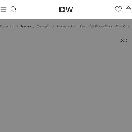
Produkt
Technische Aspekte
Bewertungen
Stil mit
Startseite
/
Frauen
/
Oberteile
/
Everyday Long Sleeve 1/4 Stripe Zipper Dark Grey
0
/
0