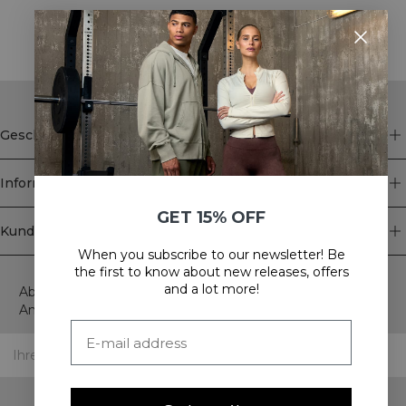
STYLE WITH
Geschäft
Information
GET 15% OFF
Kundendienst
When you subscribe to our newsletter! Be
Newsletter
the first to know about new releases, offers
and a lot more!
Abonnieren Sie unseren Newsletter! Erhalten Sie exklusive
Angebote, unsere neuesten Nachrichten und vieles mehr.