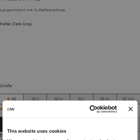
Langarmshirt mit ¼-Reißverschluss.
Farbe: Dark Grey
Größe
XS
S
M
L
XL
XXL
Few in stock
IN DEN WARENKORB LEGEN
This website uses cookies
Beschreibung
Gute Atmungsaktivität