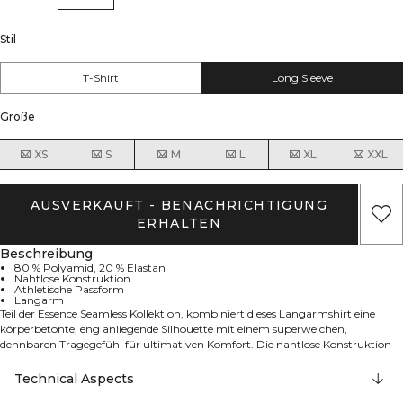
Stil
T-Shirt
Long Sleeve
Größe
XS
S
M
L
XL
XXL
AUSVERKAUFT - BENACHRICHTIGUNG
ERHALTEN
Beschreibung
80 % Polyamid, 20 % Elastan
Nahtlose Konstruktion
Athletische Passform
Langarm
Teil der Essence Seamless Kollektion, kombiniert dieses Langarmshirt eine
körperbetonte, eng anliegende Silhouette mit einem superweichen,
dehnbaren Tragegefühl für ultimativen Komfort. Die nahtlose Konstruktion
ermöglicht fließende Bewegungen und eine schmeichelhafte Passform und
macht es perfekt für Athleisure, zum Layering oder für sanfte Workouts.
Technical Aspects
Erhältlich in unifarbenen und melierten Varianten, gefertigt aus