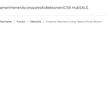
amen
Herren
Accessoires
Kollektionen
ICIW Hub
SALE
Startseite
/
Frauen
/
Oberteile
/
Essence Seamless Long Sleeve Dusty Brown