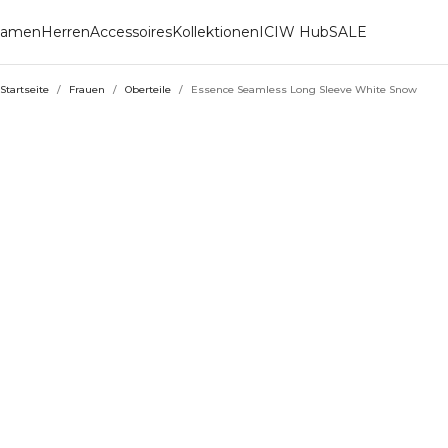
amen
Herren
Accessoires
Kollektionen
ICIW Hub
SALE
Startseite
/
Frauen
/
Oberteile
/
Essence Seamless Long Sleeve White Snow