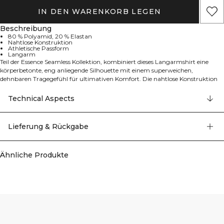
IN DEN WARENKORB LEGEN
Beschreibung
80 % Polyamid, 20 % Elastan
Nahtlose Konstruktion
Athletische Passform
Langarm
Teil der Essence Seamless Kollektion, kombiniert dieses Langarmshirt eine
körperbetonte, eng anliegende Silhouette mit einem superweichen,
dehnbaren Tragegefühl für ultimativen Komfort. Die nahtlose Konstruktion
ermöglicht fließende Bewegungen und eine schmeichelhafte Passform und
macht es perfekt für Athleisure, zum Layering oder für sanfte Workouts.
Technical Aspects
Erhältlich in unifarbenen und melierten Varianten, gefertigt aus
hochwertigem Polyamid, Elastan und Polyester.
Lieferung & Rückgabe
Ähnliche Produkte