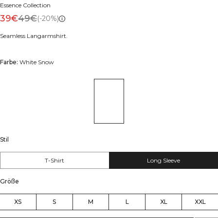
Essence Collection
39€
49€
(-20%)
Seamless Langarmshirt.
Farbe:
White Snow
Stil
T-Shirt
Long Sleeve
Größe
XS
S
M
L
XL
XXL