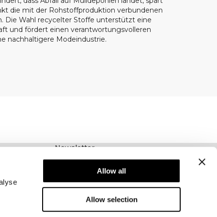
indert, dass Abfall auf Mülldeponien landet, spart
kt die mit der Rohstoffproduktion verbundenen
 Die Wahl recycelter Stoffe unterstützt eine
haft und fördert einen verantwortungsvolleren
e nachhaltigere Modeindustrie.
Newsletter
Abonnieren Sie unseren Newsletter! Erhalten
Sie exklusive Angebote, unsere neuesten
Allow all
Nachrichten und vieles mehr.
alyse
Allow selection