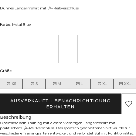
Dünnes Langarmshirt mit 1/4-Reißverschluss.
Farbe:
Metal Blue
Größe
XS
S
M
L
XL
XXL
AUSVERKAUFT - BENACHRICHTIGUNG
ERHALTEN
Beschreibung
Optimiere dein Training mit diesem vielseitigen Langarmshirt mit
praktischem 1/4-Reißverschluss. Das sportlich geschnittene Shirt wurde für
verschiedene Trainingsarten entwickelt und verbindet Stil mit Funktionalität.