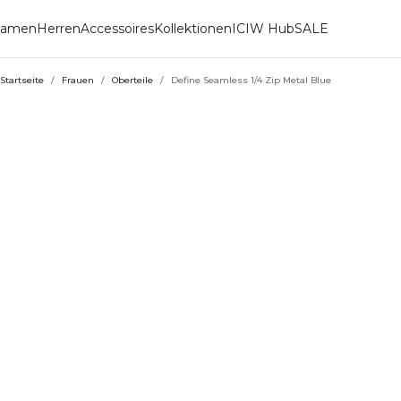
amen
Herren
Accessoires
Kollektionen
ICIW Hub
SALE
Startseite
/
Frauen
/
Oberteile
/
Define Seamless 1/4 Zip Metal Blue