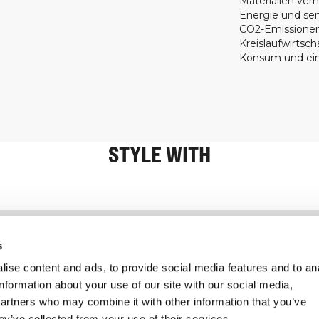
Materialien verh
Energie und sen
CO2-Emissionen.
Kreislaufwirtsc
Konsum und ein
STYLE WITH
Information
Kundendienst
s
ise content and ads, to provide social media features and to an
information about your use of our site with our social media,
partners who may combine it with other information that you’ve
ey’ve collected from your use of their services.