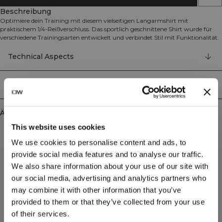
Beschreibung
Optimiere dein Training mit diesem vielseitigen Langarmshirt mit
praktischem 1/4-Reißverschluss. Das sportlich geschnittene Shirt wurde für
verschiedene Trainingsarten entwickelt und verbindet Stil mit Funktionalität.
Der strategisch platzierte Reißverschluss ermöglicht einfaches An- und
Ausziehen sowie eine optimale Belüftungsregulierung während intensiver
Technical Aspects
Einheiten. Dank der SWEATTECH™-Technologie bietet dieses Oberteil
hervorragende Atmungsaktivität, die dich während des gesamten Workouts
angenehm trocken hält. Das reflektierende ICIW-Logo auf der Brust verleiht
Lieferung & Rückgabe
dem Shirt nicht nur einen eleganten Touch, sondern erhöht auch die
Sichtbarkeit bei schlechten Lichtverhältnissen. 94% Recyceltes Nylon, 6%
Elastan.
Ähnliche Produkte
This website uses cookies
We use cookies to personalise content and ads, to
provide social media features and to analyse our traffic.
We also share information about your use of our site with
our social media, advertising and analytics partners who
may combine it with other information that you’ve
provided to them or that they’ve collected from your use
of their services.