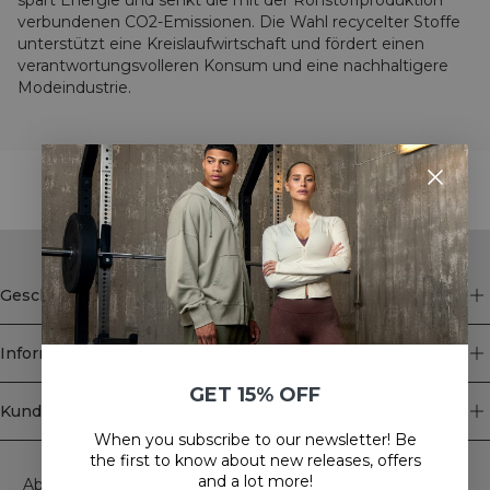
spart Energie und senkt die mit der Rohstoffproduktion
verbundenen CO2-Emissionen. Die Wahl recycelter Stoffe
unterstützt eine Kreislaufwirtschaft und fördert einen
verantwortungsvolleren Konsum und eine nachhaltigere
Modeindustrie.
STYLE WITH
Geschäft
Information
GET 15% OFF
Kundendienst
When you subscribe to our newsletter! Be
Newsletter
the first to know about new releases, offers
and a lot more!
Abonnieren Sie unseren Newsletter! Erhalten Sie exklusive