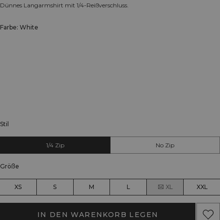
Dünnes Langarmshirt mit 1/4-Reißverschluss.
Farbe: White
Stil
1/4 Zip
No Zip
Größe
XS
S
M
L
XL
XXL
IN DEN WARENKORB LEGEN