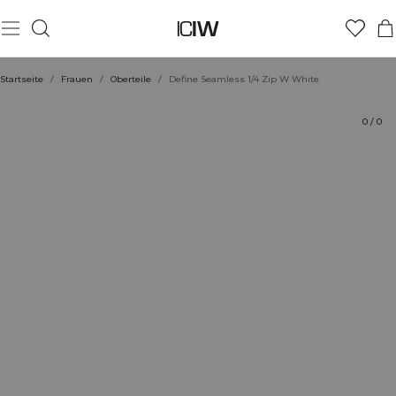
Produkt
Technische Aspekte
Bewertungen
Nachhaltigkeit
Stil mit
Startseite
/
Frauen
/
Oberteile
/
Define Seamless 1/4 Zip W White
0
/
0