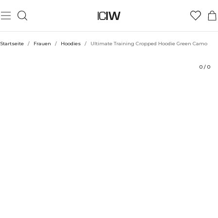
Produkt
Bewertungen
Stil mit
Startseite
/
Frauen
/
Hoodies
/
Ultimate Training Cropped Hoodie Green Camo
0
/
0