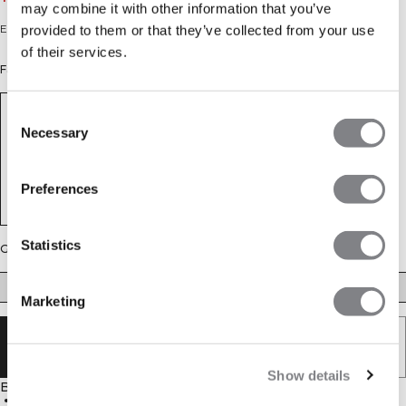
may combine it with other information that you’ve
Extra kurz geschnittener, langärmeliger Hoodie.
provided to them or that they’ve collected from your use
of their services.
Farbe: Green Camo
Consent
Necessary
Selection
Preferences
Statistics
Größe
XS
S
M
L
XL
XXL
Marketing
AUSVERKAUFT - BENACHRICHTIGUNG
ERHALTEN
Show details
Beschreibung
67 % Baumwolle, 27 % Polyester, 6 % Elasthan