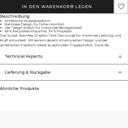
IN DEN WARENKORB LEGEN
Beschreibung
Athletische Muskelpassform
Nahtloses Design für hohen Komfort
Vier-Wege-Stretch für maximale Beweglichkeit
66 % Recyceltes Polyamid, 34 % Polyester
Das Sculpt Seamless Graphic Tank Top wurde für maximale Leistung und
Kraft entwickelt. Mit seinem dezent strukturierten Design und der
athletischen Passform bietet es optimalen Tragekomfort. Dank der
Verwendung von recyceltem Polyamid und der nahtlosen Konstruktion
ermöglicht es uneingeschränkte Bewegungsfreiheit bei jedem Training. 66%
Technical Aspects
Recyceltes Polyamid, 34% Polyester
Lieferung & Rückgabe
Ähnliche Produkte