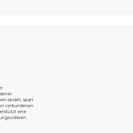
er
ndener
ien landet, spart
ion verbundenen
erstützt eine
tungsvolleren