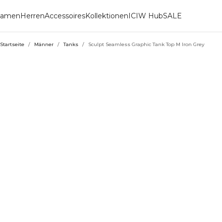
amen
Herren
Accessoires
Kollektionen
ICIW Hub
SALE
Startseite
/
Männer
/
Tanks
/
Sculpt Seamless Graphic Tank Top M Iron Grey