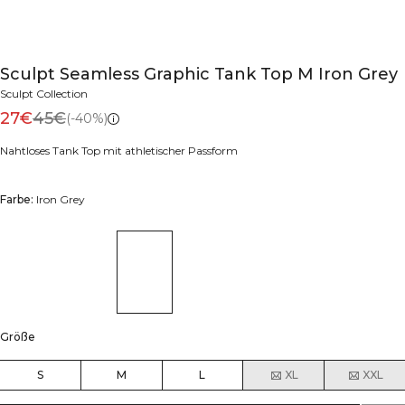
Sculpt Seamless Graphic Tank Top M Iron Grey
Sculpt Collection
27€
45€
(-40%)
Nahtloses Tank Top mit athletischer Passform
Farbe:
Iron Grey
Größe
S
M
L
XL
XXL