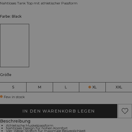
Nahtloses Tank Top mit athletischer Passform
Farbe: Black
Größe
S
M
L
XL
XXL
Few in stock
IN DEN WARENKORB LEGEN
Beschreibung
Athletische Muskelpassform
Nahtloses Design für hohen Komfort
Vier-Wege-Stretch für maximale Beweglichkeit