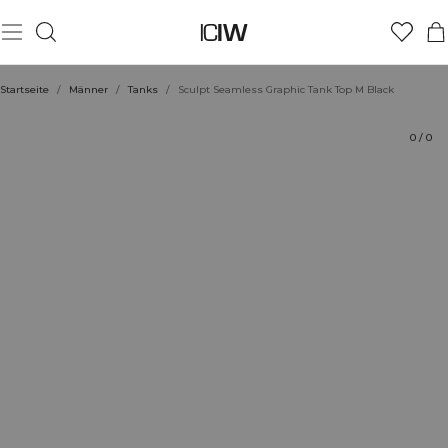
Produkt
Technische Aspekte
Bewertungen
Nachhaltigkeit
Stil mit
Startseite
/
Männer
/
Tanks
/
Sculpt Seamless Graphic Tank Top M Black
0
/
0