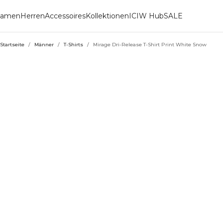
amen
Herren
Accessoires
Kollektionen
ICIW Hub
SALE
Startseite
/
Männer
/
T-Shirts
/
Mirage Dri-Release T-Shirt Print White Snow