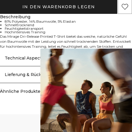
IN DEN WARENKORB LEGEN
Beschreibung
81% Polyester, 14% Baumwolle, 5% Elastan
Schnelltrocknend
Feuchtigkeitstransport
Hochintensives Training
Das Mirage Dri-Release Printed T-Shirt bietet das weiche, natürliche Gefühl
von Baumwolle mit der Leistung von schnell trocknenden Stoffen. Entwickelt
für hochintensives Training, leitet es Feuchtigkeit ab, um Sie trocken und
komfortabel zu halten. Leicht und flexibel ist es ein unverzichtbares
Kleidungsstück, das sich bei jedem Workout mit Ihnen mitbewegt.
Technical Aspects
Lieferung & Rückgabe
GET 15% OFF YOUR ORDER
When you subscribe to our newsletter!
Ähnliche Produkte
Be the first to know about new releases, offers
and a lot more!