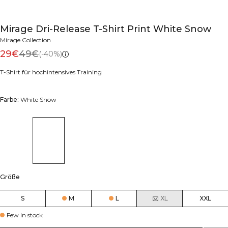
Mirage Dri-Release T-Shirt Print White Snow
Mirage Collection
29€
49€
(-40%)
T-Shirt für hochintensives Training
Farbe:
White Snow
Größe
S
M
L
XL
XXL
Few in stock